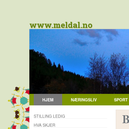
www.meldal.no
HJEM
NÆRINGSLIV
SPORT
STILLING LEDIG
HVA SKJER