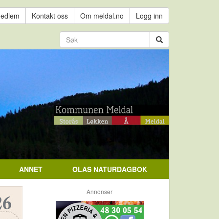
medlem
Kontakt oss
Om meldal.no
Logg inn
ANNET
OLAS NATURDAGBOK
Annonser