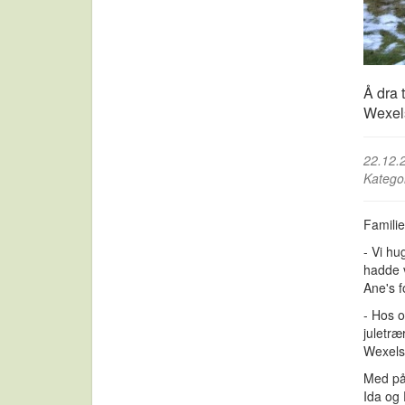
Å dra t
Wexel
22.12.
Katego
Familie
- Vi hu
hadde 
Ane's f
- Hos o
juletræ
Wexels
Med på
Ida og