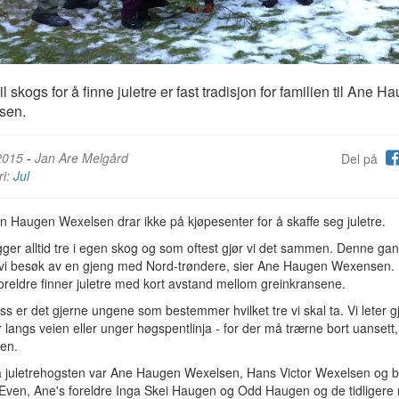
il skogs for å finne juletre er fast tradisjon for familien til Ane H
sen.
2015
-
Jan Are Melgård
Del på
ri:
Jul
n Haugen Wexelsen drar ikke på kjøpesenter for å skaffe seg juletre.
gger alltid tre i egen skog og som oftest gjør vi det sammen. Denne ga
vi besøk av en gjeng med Nord-trøndere, sier Ane Haugen Wexensen.
oreldre finner juletre med kort avstand mellom greinkransene.
ss er det gjerne ungene som bestemmer hvilket tre vi skal ta. Vi leter g
r langs veien eller unger høgspentlinja - for der må trærne bort uansett,
en.
 juletrehogsten var Ane Haugen Wexelsen, Hans Victor Wexelsen og 
 Even, Ane's foreldre Inga Skei Haugen og Odd Haugen og de tidligere