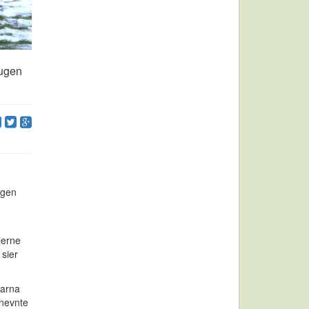
augen
ngen
jerne
 sier
barna
 nevnte