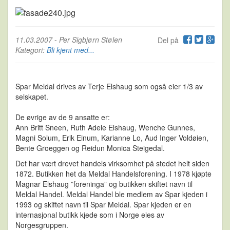
11.03.2007
-
Per Sigbjørn Stølen
Del på
Kategori:
Bli kjent med...
Spar Meldal drives av Terje Elshaug som også eier 1/3 av
selskapet.
De øvrige av de 9 ansatte er:
Ann Britt Sneen, Ruth Adele Elshaug, Wenche Gunnes,
Magni Solum, Erik Einum, Karianne Lo, Aud Inger Voldøien,
Bente Groeggen og Reidun Monica Steigedal.
Det har vært drevet handels virksomhet på stedet helt siden
1872. Butikken het da Meldal Handelsforening. I 1978 kjøpte
Magnar Elshaug ”foreninga” og butikken skiftet navn til
Meldal Handel. Meldal Handel ble medlem av Spar kjeden i
1993 og skiftet navn til Spar Meldal. Spar kjeden er en
internasjonal butikk kjede som i Norge eies av
Norgesgruppen.