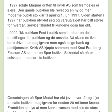
I 1997 solgte Magnar driften til Kvikk AS som fremdeles er
eiere. Den gamle butikken ble revet og en ny og mer
moderne butikk sto klar til åpning 1. juni 1997. Siden starten i
1997 har butikken utviklet seg og vareutvalget har blitt større
for hvert år. Service tilbudet til kundene også har økt.
I 2002 fikk butikken Post i butikk som innebar en del
omstillinger for butikken og de ansatte. Nå skulle de ikke
bare drive med dagligvare men også selge bank og
posttjenester. Kvikk AS kjøpte sammen med Knut Brattberg
Fossum AS som er en Spar butikk i Soknedal så nå er
selskapet medeier i to butikker.
Omsetningen på Spar Medal har økt jevnt hvert år og i fjor
omsatte butikken dagligvare for nesten 20 millioner kroner.
Framtiden ser lys ut men konkurransen med alle de store