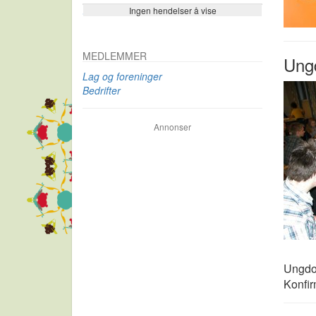
Ingen hendelser å vise
Se flere…
MEDLEMMER
Ung
Lag og foreninger
Bedrifter
Annonser
Ungdom
Konfir