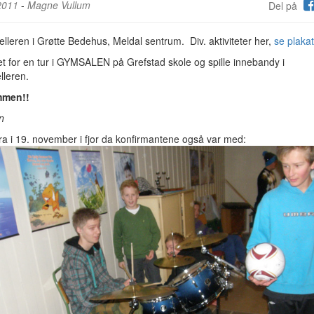
2011
-
Magne Vullum
Del på
jelleren i Grøtte Bedehus, Meldal sentrum. Div. aktiviteter her,
se plakat
t for en tur i GYMSALEN på Grefstad skole og spille innebandy i
elleren.
mmen!!
n
fra i 19. november i fjor da konfirmantene også var med: