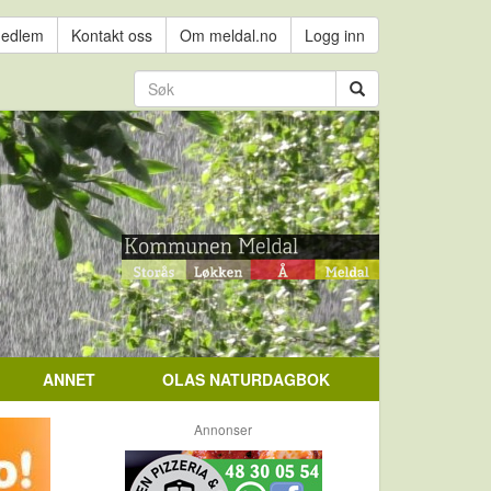
medlem
Kontakt oss
Om meldal.no
Logg inn
ANNET
OLAS NATURDAGBOK
Annonser