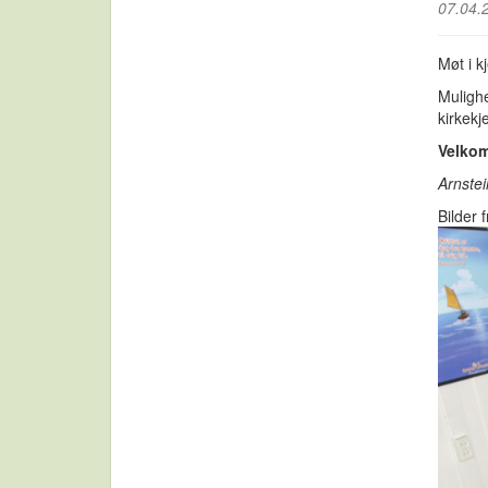
07.04.
Møt i k
Mulighe
kirkekj
Velko
Arnstei
Bilder 