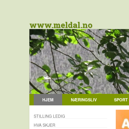
www.meldal.no
HJEM
NÆRINGSLIV
SPORT
STILLING LEDIG
HVA SKJER