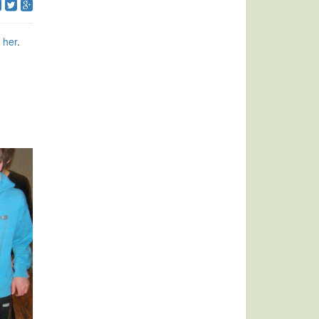
 her
.