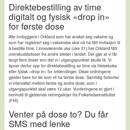
Direktebestilling av time
digitalt og fysisk «drop in»
for første dose
Alle innbyggere i Orkland som har ønsket seg vaksine og
som har registrert seg i vaksinekø skal nå ha fått invitasjon til
å bestille time. I inneværende uke (uke 31) har Orkland fått
overskuddsdoser fra andre steder i landet. Det gjør at vi får
langt flere doser enn det vi i utgangspunktet skulle få. Vi
åpner derfor opp for direktebestilling av time via Helseboka
eller fysisk «drop in» for orklendinger. Disse ordningene
gjelder bare for de som vil ha første dose. Samtidig forkorter
vi intervallet mellom første og andre dose, som i
utgangspunktet skal være 12 uker. Vurderingene er gjort i
henhold til gjeldende retningslinjer fra Folkehelseinstituttet
(FHI).
Venter på dose to? Du får
SMS med lenke