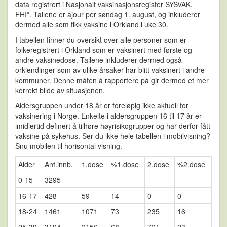
data registrert i Nasjonalt vaksinasjonsregister SYSVAK,
FHI*. Tallene er ajour per søndag 1. august, og inkluderer
dermed alle som fikk vaksine i Orkland i uke 30.
I tabellen finner du oversikt over alle personer som er
folkeregistrert i Orkland som er vaksinert med første og
andre vaksinedose. Tallene inkluderer dermed også
orklendinger som av ulike årsaker har blitt vaksinert i andre
kommuner. Denne måten å rapportere på gir dermed et mer
korrekt bilde av situasjonen.
Aldersgruppen under 18 år er foreløpig ikke aktuell for
vaksinering i Norge. Enkelte i aldersgruppen 16 til 17 år er
imidlertid definert å tilhøre høyrisikogrupper og har derfor fått
vaksine på sykehus. Ser du ikke hele tabellen i mobilvisning?
Snu mobilen til horisontal visning.
Alder
Ant.innb.
1.dose
%1.dose
2.dose
%2.dose
0-15
3295
16-17
428
59
14
0
0
18-24
1461
1071
73
235
16
25-39
3194
2156
68
721
23