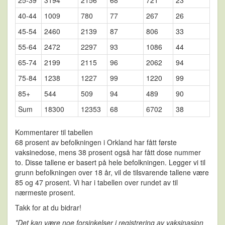
40-44
1009
780
77
267
26
45-54
2460
2139
87
806
33
55-64
2472
2297
93
1086
44
65-74
2199
2115
96
2062
94
75-84
1238
1227
99
1220
99
85+
544
509
94
489
90
Sum
18300
12353
68
6702
38
Kommentarer til tabellen
68 prosent av befolkningen i Orkland har fått første
vaksinedose, mens 38 prosent også har fått dose nummer
to. Disse tallene er basert på hele befolkningen. Legger vi til
grunn befolkningen over 18 år, vil de tilsvarende tallene være
85 og 47 prosent. Vi har i tabellen over rundet av til
nærmeste prosent.
Takk for at du bidrar!
*Det kan være noe forsinkelser i registrering av vaksinasjon