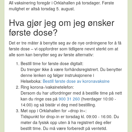
All vaksinering foregår i Orklahallen på torsdager. Første
mulighet er altså torsdag 5. august.
Hva gjør jeg om jeg ønsker
første dose?
Det er tre måter å benytte seg av de nye ordningene for å få
første dose – vi oppfordrer som tidligere nevnt sterkt om at
alle som kan benytter seg av første alternativ:
Bestill time for første dose digitalt:
Du trenger ikke å være forhåndsregistrert. Du benytter
denne lenken og følger instruksjonene i
Helseboka:
Bestill første dose av koronavaksine
Ring korona-/vaksinetelefon:
Dersom du har utfordringer med å bestille time på nett
kan du ringe oss på
900 31 260
(hverdager 10:00 -
14:00) og så bistår vi deg med bestilling.
Møt opp i Orklahallen for «drop in»:
Tidspunkt for drop-in er torsdag kl. 09:00 - 16:00. Du
møter da fysisk opp uten å ha registrert deg eller
bestilt time. Du må være forberedt på ventetid.