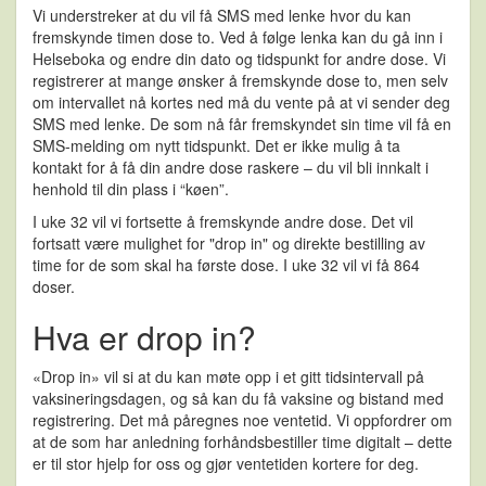
Vi understreker at du vil få SMS med lenke hvor du kan
fremskynde timen dose to. Ved å følge lenka kan du gå inn i
Helseboka og endre din dato og tidspunkt for andre dose. Vi
registrerer at mange ønsker å fremskynde dose to, men selv
om intervallet nå kortes ned må du vente på at vi sender deg
SMS med lenke. De som nå får fremskyndet sin time vil få en
SMS-melding om nytt tidspunkt. Det er ikke mulig å ta
kontakt for å få din andre dose raskere – du vil bli innkalt i
henhold til din plass i “køen”.
I uke 32 vil vi fortsette å fremskynde andre dose. Det vil
fortsatt være mulighet for "drop in" og direkte bestilling av
time for de som skal ha første dose. I uke 32 vil vi få 864
doser.
Hva er drop in?
«Drop in» vil si at du kan møte opp i et gitt tidsintervall på
vaksineringsdagen, og så kan du få vaksine og bistand med
registrering. Det må påregnes noe ventetid. Vi oppfordrer om
at de som har anledning forhåndsbestiller time digitalt – dette
er til stor hjelp for oss og gjør ventetiden kortere for deg.