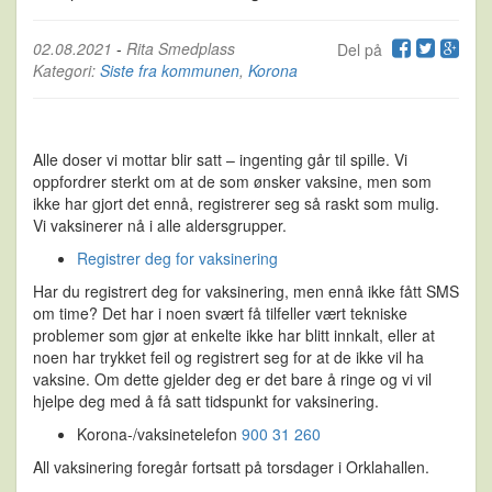
02.08.2021
-
Rita Smedplass
Del på
Kategori:
Siste fra kommunen
,
Korona
Alle doser vi mottar blir satt – ingenting går til spille. Vi
oppfordrer sterkt om at de som ønsker vaksine, men som
ikke har gjort det ennå, registrerer seg så raskt som mulig.
Vi vaksinerer nå i alle aldersgrupper.
Registrer deg for vaksinering
Har du registrert deg for vaksinering, men ennå ikke fått SMS
om time? Det har i noen svært få tilfeller vært tekniske
problemer som gjør at enkelte ikke har blitt innkalt, eller at
noen har trykket feil og registrert seg for at de ikke vil ha
vaksine. Om dette gjelder deg er det bare å ringe og vi vil
hjelpe deg med å få satt tidspunkt for vaksinering.
Korona-/vaksinetelefon
900 31 260
All vaksinering foregår fortsatt på torsdager i Orklahallen.