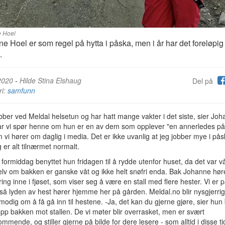
 Hoel
e Hoel er som regel på hytta i påska, men i år har det foreløpig
d.
2020
-
Hilde Stina Elshaug
Del på
ri:
samfunn
bber ved Meldal helsetun og har hatt mange vakter i det siste, sier Jo
år vi spør henne om hun er en av dem som opplever "en annerledes på
m vi hører om daglig i media. Det er ikke uvanlig at jeg jobber mye i pås
 er alt tilnærmet normalt.
formiddag benyttet hun fridagen til å rydde utenfor huset, da det var vår
selv om bakken er ganske våt og ikke helt snøfri enda. Bak Johanne høre
ing inne i fjøset, som viser seg å være en stall med flere hester. Vi er p
så lyden av hest hører hjemme her på gården. Meldal.no blir nysgjerri
imodig om å få gå inn til hestene. -Ja, det kan du gjerne gjøre, sier hun 
opp bakken mot stallen. De vi møter blir overrasket, men er svært
mmende, og stiller gjerne på bilde for dere lesere - som alltid i disse ti