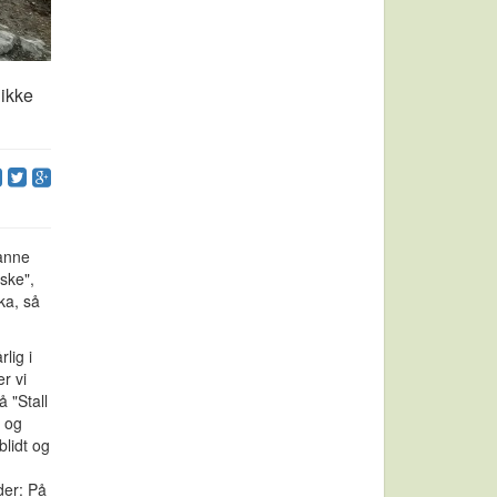
 ikke
hanne
ske",
ka, så
lig i
r vi
å "Stall
g og
blidt og
der: På