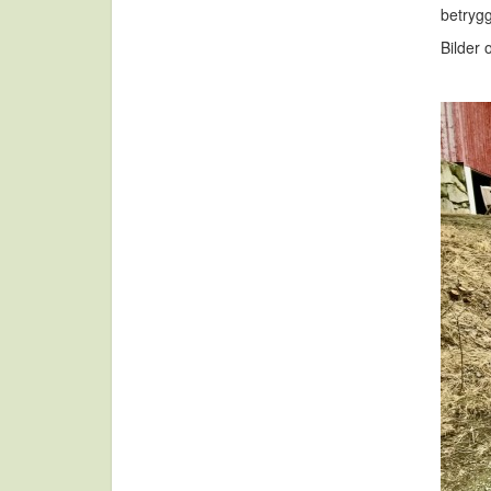
betryg
Bilder 