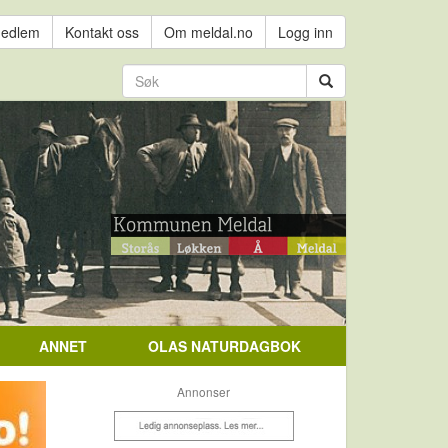
medlem
Kontakt oss
Om meldal.no
Logg inn
ANNET
OLAS NATURDAGBOK
Annonser