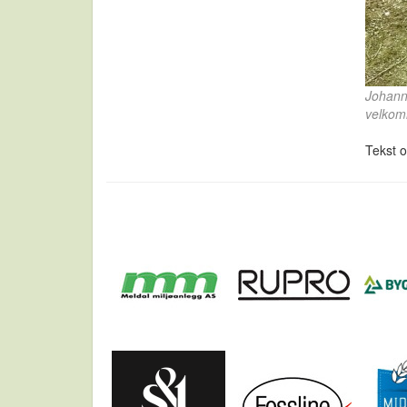
Johann
velkomm
Tekst o