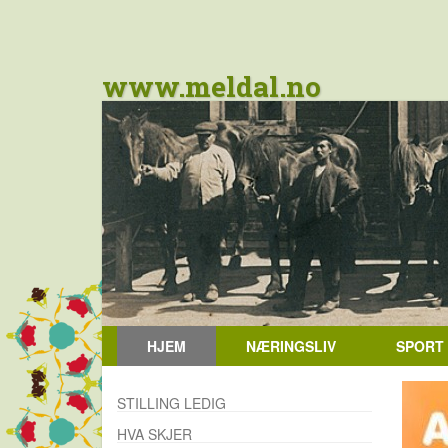
www.meldal.no
HJEM
NÆRINGSLIV
SPORT
STILLING LEDIG
HVA SKJER