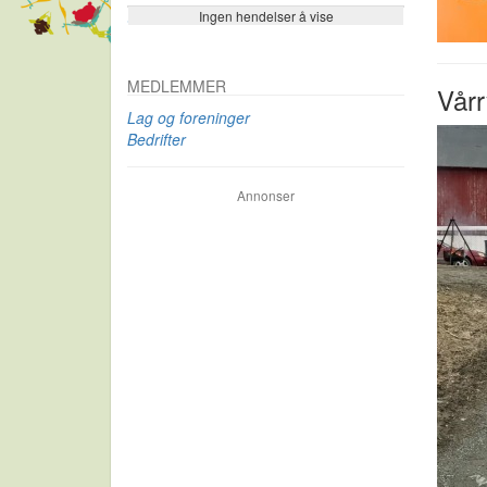
Ingen hendelser å vise
Se flere…
MEDLEMMER
Vårr
Lag og foreninger
Bedrifter
Annonser