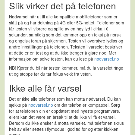
Slik virker det på telefonen
Nødvarsel når ut til alle kompatible mobiltelefoner som er
slått på og har dekning på 4G eller 5G-nettet. Telefoner som
får testen vil vibrere og spille av en høy lyd i cirka 10
sekunder, samtidig som det kommer opp en tekst på norsk
og engelsk foran på skjermen. Testen vil overstyre lydløs og
andre innstillinger på telefonen. Teksten i varselet beskriver
at dette er en test og at du ikke trenger å gjøre noe. Mer
informasjon om selve testen, kan du lese på
nødvarsel.no
NB! Kjører du bil når testen kommer, må du la varselet ringe
ut og stoppe før du tar fokus vekk fra veien.
Ikke alle får varsel
Det er ikke alle telefoner som kan motta nødvarsel. Du kan
sjekke på
nødvarsel.no
om din telefon er kompatibel. Sørg
for at telefonen din er oppdatert med nyeste programvare,
ellers kan det være en årsak til at du ikke vil få et varsel.
Dersom du ikke ønsker å motta varselet, må telefonen skrus
helt av eller settes i flymodus i god tid før og etter klokken
12:00.