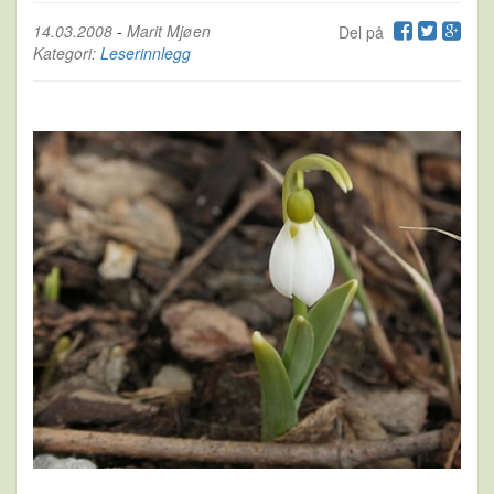
14.03.2008
-
Marit Mjøen
Del på
Kategori:
Leserinnlegg