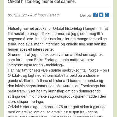
Orkdal historielag mener det samme.
05.12.2020
-
Aud Inger Kalseth
Del på
Plutselig havnet årboka for Orkdal historielag i fanget mitt. Et
fint høstbilde preger tjukke permer, så jeg gleder meg til å
begynne å lese. Innholdslista forteller om mange forskjellige
tema, noe av allmenn interesse og enkelte ting som kanskje
fenger spesielt interesserte.
Grunnen til at jeg mottok boka var en artikkel om sagbruk
som forfatteren Folke Forfang mente måtte være av
interesse også for en «meldaling».
Han har tatt for seg «Den gamle sagbruksdrifta i Norge – og i
Orkdal», og lagt ned et formidabelt arbeid på å studere
gamle skrifter for å finne ut historia til både den norske og
den lokale sagbruksnæringa på 1600-tallet. Forskninga har
brakt fram i lyset helt ny kunnskap om den dominerende
stillinga den midtnorske sagbruksproduksjonen hadde i den
store eksportnæringa.
Orkdal Historielag markerer at 75 år er gått siden frigjøringa
med en artikkel om en lite omtalt institusjon fra krigens
dager: Arbeidstjenesten. Svært mange ungdommer måtte