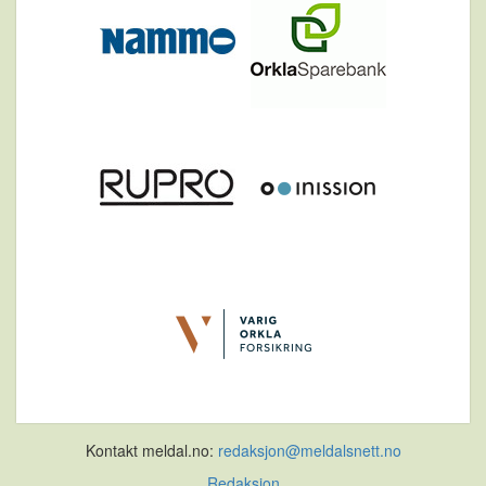
Kontakt meldal.no:
redaksjon@meldalsnett.no
Redaksjon