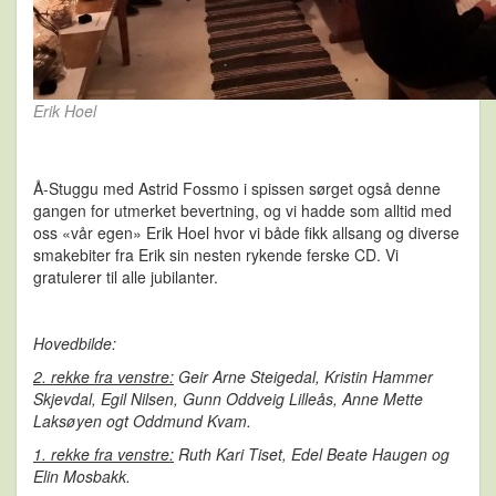
Erik Hoel
Å-Stuggu med Astrid Fossmo i spissen sørget også denne
gangen for utmerket bevertning, og vi hadde som alltid med
oss «vår egen» Erik Hoel hvor vi både fikk allsang og diverse
smakebiter fra Erik sin nesten rykende ferske CD. Vi
gratulerer til alle jubilanter.
Hovedbilde:
2. rekke
fra venstre:
Geir Arne Steigedal, Kristin Hammer
Skjevdal, Egil Nilsen, Gunn Oddveig Lilleås, Anne Mette
Laksøyen ogt Oddmund Kvam.
1. rekke fra venstre:
Ruth Kari Tiset, Edel Beate Haugen og
Elin Mosbakk.