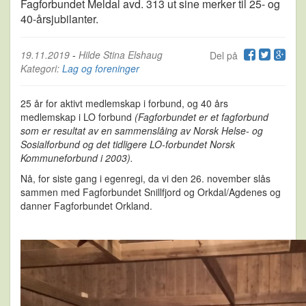
Fagforbundet Meldal avd. 313 ut sine merker til 25- og
40-årsjubilanter.
19.11.2019
-
Hilde Stina Elshaug
Del på
Kategori:
Lag og foreninger
25 år for aktivt medlemskap i forbund, og 40 års
medlemskap i LO forbund
(Fagforbundet er et fagforbund
som er resultat av en sammenslåing av Norsk Helse- og
Sosialforbund og det tidligere LO-forbundet Norsk
Kommuneforbund i 2003).
Nå, for siste gang i egenregi, da vi den 26. november slås
sammen med Fagforbundet Snillfjord og Orkdal/Agdenes og
danner Fagforbundet Orkland.