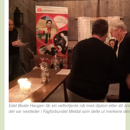
Edel Beate Haugen får sin velfortjente nål med diplom etter 40 å
det var nestleder i Fagforbundet Meldal som delte ut merkene de