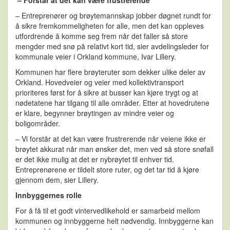
– Forstår at det kan være frustrerende
– Entreprenører og brøytemannskap jobber døgnet rundt for
å sikre fremkommeligheten for alle, men det kan oppleves
utfordrende å komme seg frem når det faller så store
mengder med snø på relativt kort tid, sier avdelingsleder for
kommunale veier i Orkland kommune, Ivar Lillery.
Kommunen har flere brøyteruter som dekker ulike deler av
Orkland. Hovedveier og veier med kollektivtransport
prioriteres først for å sikre at busser kan kjøre trygt og at
nødetatene har tilgang til alle områder. Etter at hovedrutene
er klare, begynner brøytingen av mindre veier og
boligområder.
– Vi forstår at det kan være frustrerende når veiene ikke er
brøytet akkurat når man ønsker det, men ved så store snøfall
er det ikke mulig at det er nybrøytet til enhver tid.
Entreprenørene er tildelt store ruter, og det tar tid å kjøre
gjennom dem, sier Lillery.
Innbyggernes rolle
For å få til et godt vintervedlikehold er samarbeid mellom
kommunen og innbyggerne helt nødvendig. Innbyggerne kan