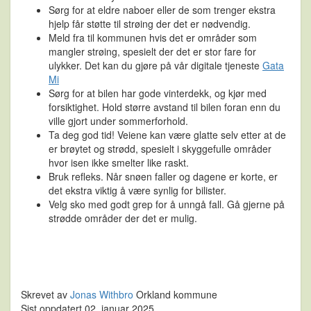
Sørg for at eldre naboer eller de som trenger ekstra
hjelp får støtte til strøing der det er nødvendig.
Meld fra til kommunen hvis det er områder som
mangler strøing, spesielt der det er stor fare for
ulykker. Det kan du gjøre på vår digitale tjeneste
Gata
Mi
Sørg for at bilen har gode vinterdekk, og kjør med
forsiktighet. Hold større avstand til bilen foran enn du
ville gjort under sommerforhold.
Ta deg god tid! Veiene kan være glatte selv etter at de
er brøytet og strødd, spesielt i skyggefulle områder
hvor isen ikke smelter like raskt.
Bruk refleks. Når snøen faller og dagene er korte, er
det ekstra viktig å være synlig for bilister.
Velg sko med godt grep for å unngå fall. Gå gjerne på
strødde områder der det er mulig.
Skrevet av
Jonas Withbro
Orkland kommune
Sist oppdatert 02. januar 2025