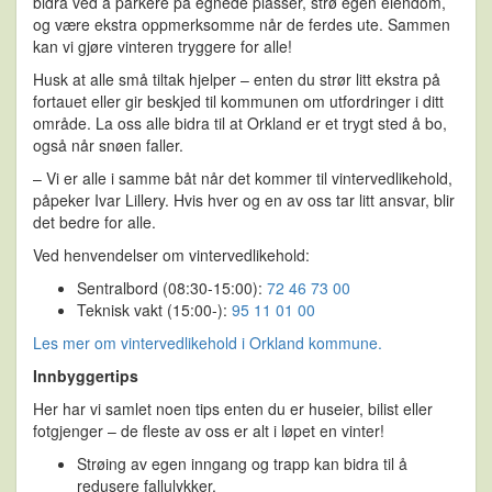
bidra ved å parkere på egnede plasser, strø egen eiendom,
og være ekstra oppmerksomme når de ferdes ute. Sammen
kan vi gjøre vinteren tryggere for alle!
Husk at alle små tiltak hjelper – enten du strør litt ekstra på
fortauet eller gir beskjed til kommunen om utfordringer i ditt
område. La oss alle bidra til at Orkland er et trygt sted å bo,
også når snøen faller.
– Vi er alle i samme båt når det kommer til vintervedlikehold,
påpeker Ivar Lillery. Hvis hver og en av oss tar litt ansvar, blir
det bedre for alle.
Ved henvendelser om vintervedlikehold:
Sentralbord (08:30-15:00):
72 46 73 00
Teknisk vakt (15:00-):
95 11 01 00
Les mer om vintervedlikehold i Orkland kommune.
Innbyggertips
Her har vi samlet noen tips enten du er huseier, bilist eller
fotgjenger – de fleste av oss er alt i løpet en vinter!
Strøing av egen inngang og trapp kan bidra til å
redusere fallulykker.