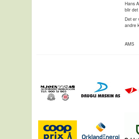
Hans An
blir det
Det er 
andre k
AMS