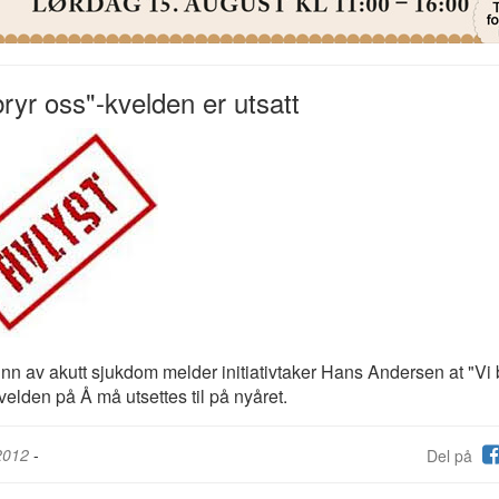
bryr oss"-kvelden er utsatt
nn av akutt sjukdom melder initiativtaker Hans Andersen at "Vi 
velden på Å må utsettes til på nyåret.
2012
-
Del på