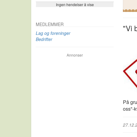
Ingen hendelser å vise
Se flere…
MEDLEMMER
"Vi 
Lag og foreninger
Bedrifter
Annonser
På gru
oss"-k
27.12.