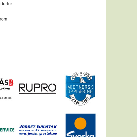
 derfor
nnom