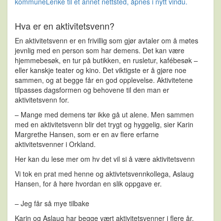
kommune
Lenke til et annet nettsted, åpnes i nytt vindu.
Hva er en aktivitetsvenn?
En aktivitetsvenn er en frivillig som gjør avtaler om å møtes
jevnlig med en person som har demens. Det kan være
hjemmebesøk, en tur på butikken, en rusletur, kafébesøk –
eller kanskje teater og kino. Det viktigste er å gjøre noe
sammen, og at begge får en god opplevelse. Aktivitetene
tilpasses dagsformen og behovene til den man er
aktivitetsvenn for.
– Mange med demens tør ikke gå ut alene. Men sammen
med en aktivitetsvenn blir det trygt og hyggelig, sier Karin
Margrethe Hansen, som er en av flere erfarne
aktivitetsvenner i Orkland.
Her kan du lese mer om hv det vil si å være aktivitetsvenn
Vi tok en prat med henne og aktivtetsvennkollega, Aslaug
Hansen, for å høre hvordan en slik oppgave er.
– Jeg får så mye tilbake
Karin og Aslaug har begge vært aktivitetsvenner i flere år.