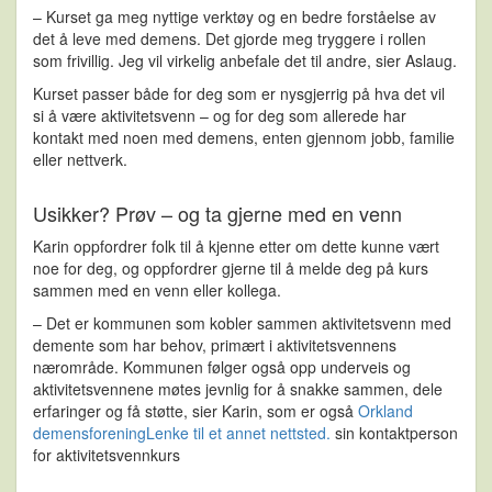
– Kurset ga meg nyttige verktøy og en bedre forståelse av
det å leve med demens. Det gjorde meg tryggere i rollen
som frivillig. Jeg vil virkelig anbefale det til andre, sier Aslaug.
Kurset passer både for deg som er nysgjerrig på hva det vil
si å være aktivitetsvenn – og for deg som allerede har
kontakt med noen med demens, enten gjennom jobb, familie
eller nettverk.
Usikker? Prøv – og ta gjerne med en venn
Karin oppfordrer folk til å kjenne etter om dette kunne vært
noe for deg, og oppfordrer gjerne til å melde deg på kurs
sammen med en venn eller kollega.
– Det er
kommunen som kobler sammen aktivitetsvenn med
demente som har behov, primært i aktivitetsvennens
nærområde
. Kommunen følger også opp underveis og
aktivitetsvennene møtes jevnlig for å snakke sammen, dele
erfaringer og få støtte, sier Karin, som er også
Orkland
demensforening
Lenke til et annet nettsted.
sin kontaktperson
for aktivitetsvennkurs