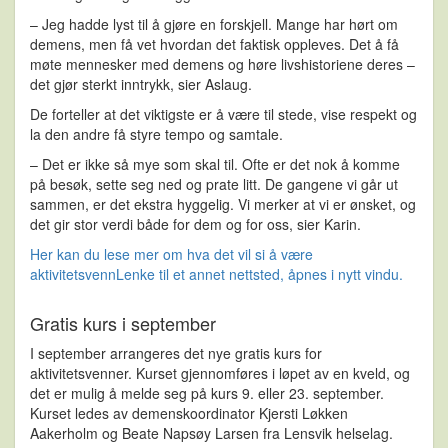
– Jeg hadde lyst til å gjøre en forskjell. Mange har hørt om
demens, men få vet hvordan det faktisk oppleves. Det å få
møte mennesker med demens og høre livshistoriene deres –
det gjør sterkt inntrykk, sier Aslaug.
De forteller at det viktigste er å være til stede, vise respekt og
la den andre få styre tempo og samtale.
– Det er ikke så mye som skal til. Ofte er det nok å komme
på besøk, sette seg ned og prate litt. De gangene vi går ut
sammen, er det ekstra hyggelig. Vi merker at vi er ønsket, og
det gir stor verdi både for dem og for oss, sier Karin.
Her kan du lese mer om hva det vil si å være
aktivitetsvenn
Lenke til et annet nettsted, åpnes i nytt vindu.
Gratis kurs i september
I september arrangeres det nye
gratis kurs for
aktivitetsvenner
. Kurset gjennomføres i løpet av en kveld, og
det er mulig å melde seg på kurs
9. eller 23. september
.
Kurset ledes av demenskoordinator Kjersti Løkken
Aakerholm og Beate Napsøy Larsen fra Lensvik helselag.