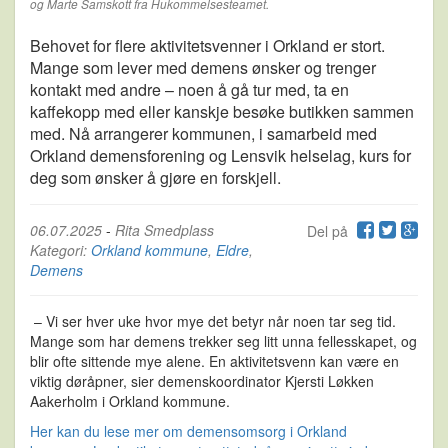
og Marte Samskott fra Hukommelsesteamet.
Behovet for flere aktivitetsvenner i Orkland er stort.
Mange som lever med demens ønsker og trenger
kontakt med andre – noen å gå tur med, ta en
kaffekopp med eller kanskje besøke butikken sammen
med. Nå arrangerer kommunen, i samarbeid med
Orkland demensforening og Lensvik helselag, kurs for
deg som ønsker å gjøre en forskjell.
06.07.2025
-
Rita Smedplass
Del på
Kategori:
Orkland kommune
,
Eldre
,
Demens
– Vi ser hver uke hvor mye det betyr når noen tar seg tid.
Mange som har demens trekker seg litt unna fellesskapet, og
blir ofte sittende mye alene. En aktivitetsvenn kan være en
viktig døråpner, sier demenskoordinator Kjersti Løkken
Aakerholm i Orkland kommune.
Her kan du lese mer om demensomsorg i Orkland