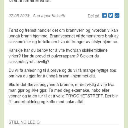
Meldal samfunnshus.
27.05.2023
-
Aud Inger Kalseth
Del på
Først og fremst handler det om brannvern og hvordan vi kan
unngå brann hjemme. Brannvesenet vil demonstrere bruk av
slokkemidler og fortelle om hva du trenger av utstyr hjemme.
Kanskje har du behov for å vite hvordan slokkemidlene
virker? Har du prøvd et pulverapparat? Sjekker du
slokkeutstyret Jevnlig?
Du vil få anledning til å prøve og du vil få mange nyttige tips
om hva du gjør for å unngå brann i hjemmet ditt.
Skulle det likevel begynne å brenne, er det viktig å vite hva
man gjør og ikke gjør. Ta med deg ektemake, nabo eller
venner og ta en tur til et trivelig TRYGGHETSTREFF, Det blir
litt underholdning og kaffe med noko attåt.
STILLING LEDIG