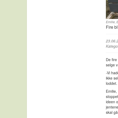
Emilie, 
Fire b
23.06.
Katego
De fire
selge v
-Vi had
ikke se
loddet.
Emilie,
stoppet
ideen o
jentene
skal gå