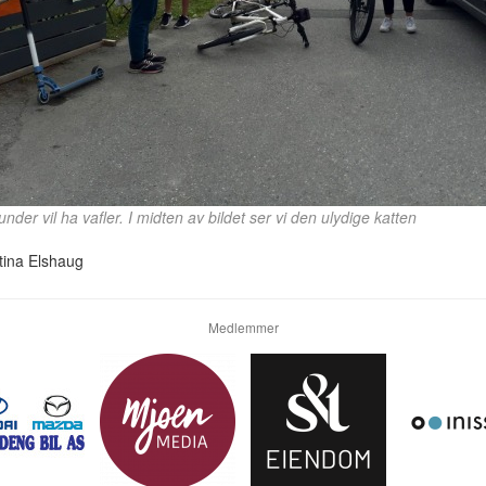
under vil ha vafler. I midten av bildet ser vi den ulydige katten
tina Elshaug
Medlemmer