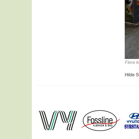
Flere k
Hilde S