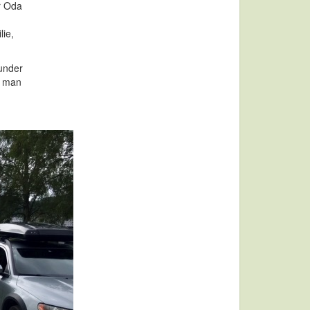
er Oda
lie,
kunder
an man