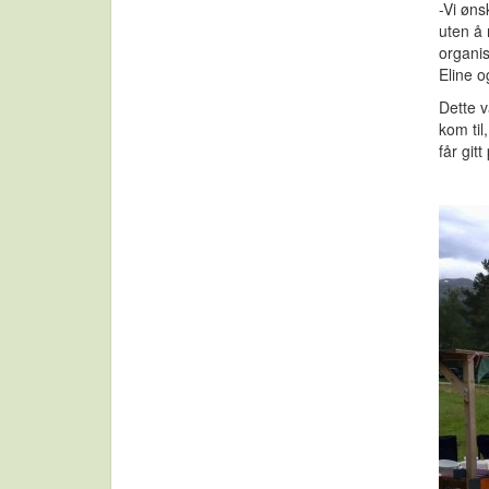
-Vi øns
uten å 
organis
Eline o
Dette v
kom til
får git