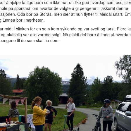
ker å hjelpe fattige barn som ikke har en like god hverdag som oss, si
nøle på spørsmål om hvorfor de valgte å gi pengene til akkurat denne
asjonen. Oda bor på Storås, men sier at hun flytter til Meldal snart. Emi
g Linnea bor i nærheten.
ar midt i blinken for en som kom syklende og var svett og tørst. Flere 
, og plutselig var alle varene solgt. Nå gjaldt det bare å finne ut hvord
t pengene til de som skal ha dem.