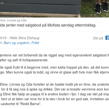
Eline, Linnea og Oda
lide jenter med salgsbod på Moflata søndag ettermiddag.
2019
-
Hilde Stina Elshaug
Del på
ri:
Barn og ungdom
,
Fritid
 jentene var vel forberedt da de rigget seg med egensnekret salgsbod f
afler og saft til forbipasserende.
de også frukt til å begynne med, men katta hoppet på den, så det kunn
lge. Man kunne også ta lodd, og vinne et glass saft hvis man fikk stjern
 Eline, Linnea og Oda forteller at de hadde holdt på en time, da under
 for å få seg noe å spise og drikke. Det var ei kreativ venninne som 
g Eline fikk hjelp av pappa til å snekre boden i fjor. I dag var det på imp
 fant ut at tiden var inne for å ta den i bruk for en god sak. Inntekten av
 uavkortet til "Redd Barna".