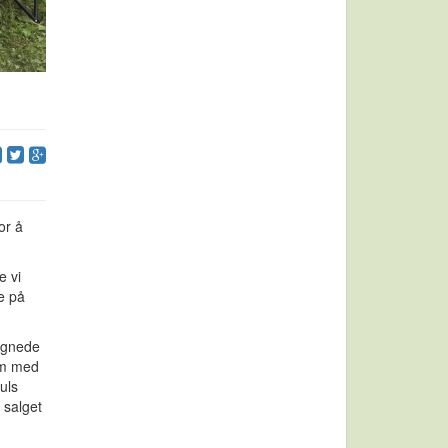
or å
e vi
e på
tegnede
kom med
uls
 salget