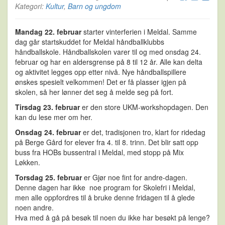
Kategori:
Kultur
,
Barn og ungdom
Mandag 22. februar
starter vinterferien i Meldal. Samme
dag går startskuddet for Meldal håndballklubbs
håndballskole. Håndballskolen varer til og med onsdag 24.
februar og har en aldersgrense på 8 til 12 år. Alle kan delta
og aktivitet legges opp etter nivå. Nye håndballspillere
ønskes spesielt velkommen! Det er få plasser igjen på
skolen, så her lønner det seg å melde seg på fort.
Tirsdag 23. februar
er den store UKM-workshopdagen. Den
kan du lese mer om her.
Onsdag 24. februar
er det, tradisjonen tro, klart for ridedag
på Berge Gård for elever fra 4. til 8. trinn. Det blir satt opp
buss fra HOBs bussentral i Meldal, med stopp på Mix
Løkken.
Torsdag 25. februar
er Gjør noe fint for andre-dagen.
Denne dagen har ikke noe program for Skolefri i Meldal,
men alle oppfordres til å bruke denne fridagen til å glede
noen andre.
Hva med å gå på besøk til noen du ikke har besøkt på lenge?