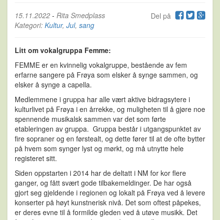
15.11.2022
-
Rita Smedplass
Del på
Kategori:
Kultur
,
Jul
,
sang
Litt om vokalgruppa Femme:
FEMME er en kvinnelig vokalgruppe, bestående av fem
erfarne sangere på Frøya som elsker å synge sammen, og
elsker å synge a capella.
Medlemmene i gruppa har alle vært aktive bidragsytere i
kulturlivet på Frøya i en årrekke, og muligheten til å gjøre noe
spennende musikalsk sammen var det som førte
etableringen av gruppa. Gruppa består i utgangspunktet av
fire sopraner og en førstealt, og dette fører til at de ofte bytter
på hvem som synger lyst og mørkt, og må utnytte hele
registeret sitt.
Siden oppstarten i 2014 har de deltatt i NM for kor flere
ganger, og fått svært gode tilbakemeldinger. De har også
gjort seg gjeldende i regionen og lokalt på Frøya ved å levere
konserter på høyt kunstnerisk nivå. Det som oftest påpekes,
er deres evne til å formilde gleden ved å utøve musikk. Det