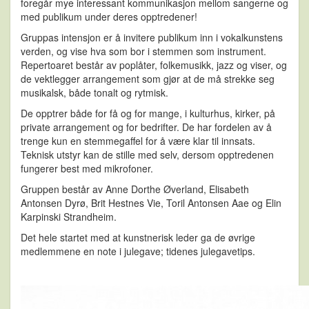
foregår mye interessant kommunikasjon mellom sangerne og
med publikum under deres opptredener!
Gruppas intensjon er å invitere publikum inn i vokalkunstens
verden, og vise hva som bor i stemmen som instrument.
Repertoaret består av poplåter, folkemusikk, jazz og viser, og
de vektlegger arrangement som gjør at de må strekke seg
musikalsk, både tonalt og rytmisk.
De opptrer både for få og for mange, i kulturhus, kirker, på
private arrangement og for bedrifter. De har fordelen av å
trenge kun en stemmegaffel for å være klar til innsats.
Teknisk utstyr kan de stille med selv, dersom opptredenen
fungerer best med mikrofoner.
Gruppen består av Anne Dorthe Øverland, Elisabeth
Antonsen Dyrø, Brit Hestnes Vie, Toril Antonsen Aae og Elin
Karpinski Strandheim.
Det hele startet med at kunstnerisk leder ga de øvrige
medlemmene en note i julegave; tidenes julegavetips.