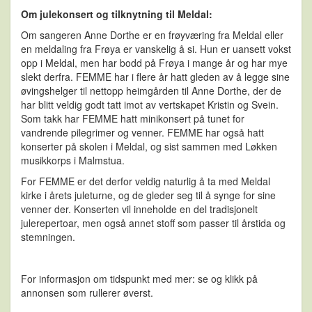
Om julekonsert og tilknytning til Meldal:
Om sangeren Anne Dorthe er en frøyværing fra Meldal eller
en meldaling fra Frøya er vanskelig å si. Hun er uansett vokst
opp i Meldal, men har bodd på Frøya i mange år og har mye
slekt derfra. FEMME har i flere år hatt gleden av å legge sine
øvingshelger til nettopp heimgården til Anne Dorthe, der de
har blitt veldig godt tatt imot av vertskapet Kristin og Svein.
Som takk har FEMME hatt minikonsert på tunet for
vandrende pilegrimer og venner. FEMME har også hatt
konserter på skolen i Meldal, og sist sammen med Løkken
musikkorps i Malmstua.
For FEMME er det derfor veldig naturlig å ta med Meldal
kirke i årets juleturne, og de gleder seg til å synge for sine
venner der. Konserten vil inneholde en del tradisjonelt
julerepertoar, men også annet stoff som passer til årstida og
stemningen.
For informasjon om tidspunkt med mer: se og klikk på
annonsen som rullerer øverst.