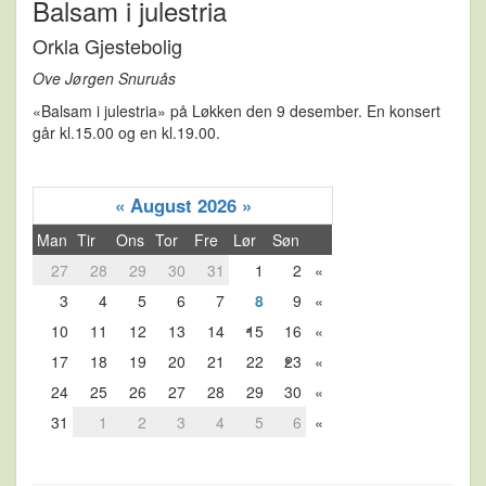
Balsam i julestria
Orkla Gjestebolig
Ove Jørgen Snuruås
«Balsam i julestria» på Løkken den 9 desember. En konsert
går kl.15.00 og en kl.19.00.
«
August 2026
»
Man
Tir
Ons
Tor
Fre
Lør
Søn
27
28
29
30
31
1
2
«
3
4
5
6
7
8
9
«
10
11
12
13
14
15
16
«
17
18
19
20
21
22
23
«
24
25
26
27
28
29
30
«
31
1
2
3
4
5
6
«