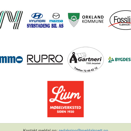
Kontakt meldal.no:
redaksjon@meldalsnett.no