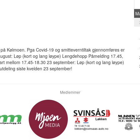
M
der på Kølmoen. Pga Covid-19 og smitteverntiltak gjennomføres er
 26 august: Løp (kort og lang løype) Lengdehopp Påmelding 17.45,
tart mellom 17.45-18.30 23 september: Løp (kort og lang løype)
tdeling siste kvelden 23 september!
Medlemmer