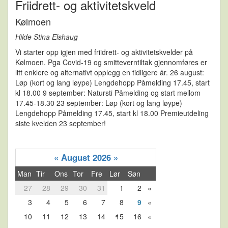
Friidrett- og aktivitetskveld
Kølmoen
Hilde Stina Elshaug
Vi starter opp igjen med friidrett- og aktivitetskvelder på
Kølmoen. Pga Covid-19 og smitteverntiltak gjennomføres er
litt enklere og alternativt opplegg en tidligere år. 26 august:
Løp (kort og lang løype) Lengdehopp Påmelding 17.45, start
kl 18.00 9 september: Natursti Påmelding og start mellom
17.45-18.30 23 september: Løp (kort og lang løype)
Lengdehopp Påmelding 17.45, start kl 18.00 Premieutdeling
siste kvelden 23 september!
«
August 2026
»
Man
Tir
Ons
Tor
Fre
Lør
Søn
27
28
29
30
31
1
2
«
3
4
5
6
7
8
9
«
10
11
12
13
14
15
16
«