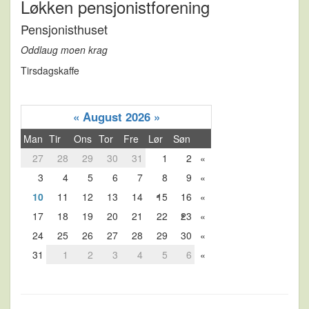
Løkken pensjonistforening
Pensjonisthuset
Oddlaug moen krag
Tirsdagskaffe
«
August 2026
»
Man
Tir
Ons
Tor
Fre
Lør
Søn
27
28
29
30
31
1
2
«
3
4
5
6
7
8
9
«
10
11
12
13
14
15
16
«
17
18
19
20
21
22
23
«
24
25
26
27
28
29
30
«
31
1
2
3
4
5
6
«