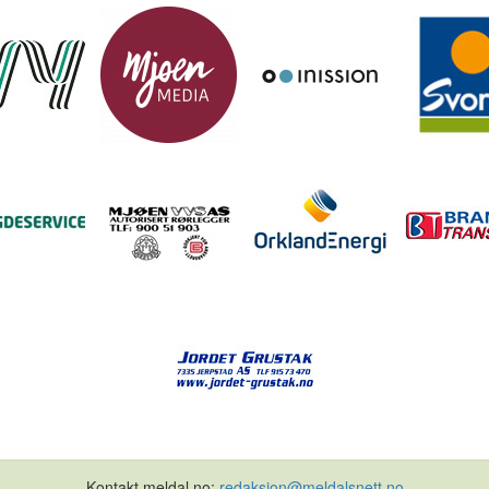
Kontakt meldal.no:
redaksjon@meldalsnett.no