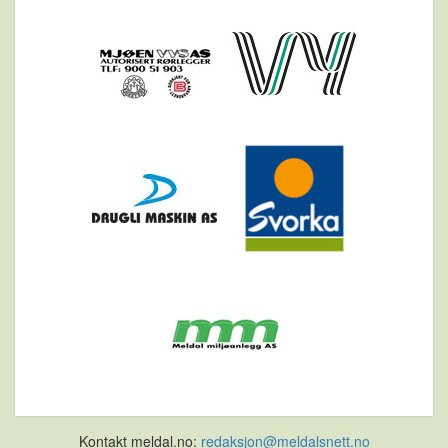
Kontakt meldal.no:
redaksjon@meldalsnett.no