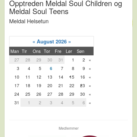
Opptreden Meldal Soul Children og
Meldal Soul Teens
Meldal Helsetun
«
August 2026
»
Man
Tir
Ons
Tor
Fre
Lør
Søn
27
28
29
30
31
1
2
«
3
4
5
6
7
8
9
«
10
11
12
13
14
15
16
«
17
18
19
20
21
22
23
«
24
25
26
27
28
29
30
«
31
1
2
3
4
5
6
«
Medlemmer