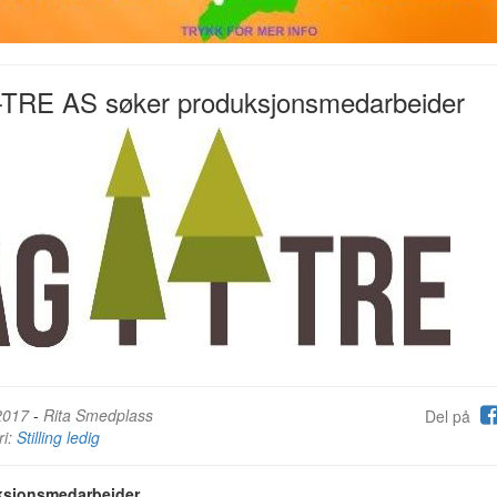
-TRE AS søker produksjonsmedarbeider
2017
-
Rita Smedplass
Del på
ri:
Stilling ledig
ksjonsmedarbeider