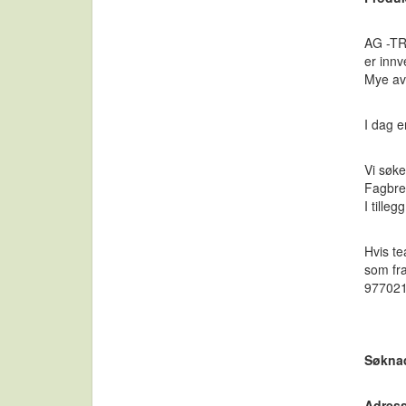
AG -TR
er innv
Mye av
I dag e
Vi søke
Fagbrev
I tille
Hvis te
som fra
977021
Søknad
Adress