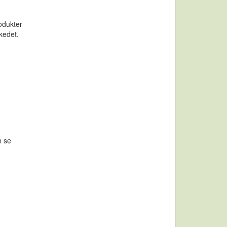
odukter
kedet.
n se