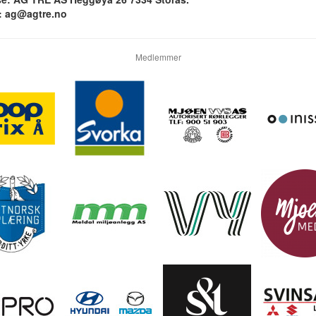
: ag@agtre.no
Medlemmer