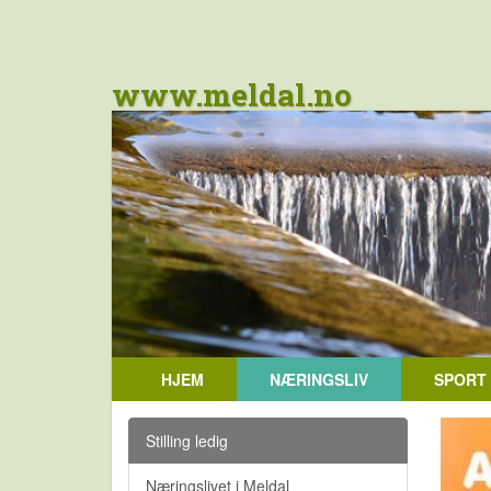
www.meldal.no
HJEM
NÆRINGSLIV
SPORT
Stilling ledig
Næringslivet i Meldal