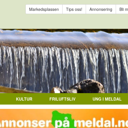
Markedsplassen
Tips oss!
Annonsering
Bli 
KULTUR
FRILUFTSLIV
UNG I MELDAL