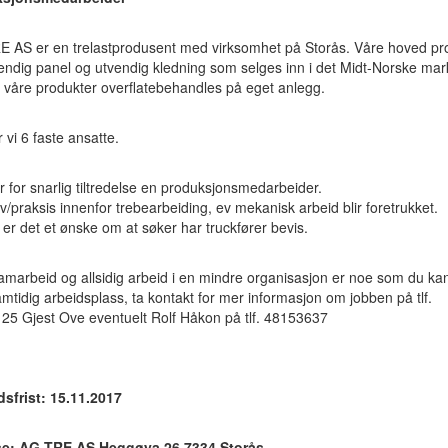
E AS er en trelastprodusent med virksomhet på Storås. Våre hoved pr
endig panel og utvendig kledning som selges inn i det Midt-Norske mar
 våre produkter overflatebehandles på eget anlegg.
r vi 6 faste ansatte.
r for snarlig tiltredelse en produksjonsmedarbeider.
/praksis innenfor trebearbeiding, ev mekanisk arbeid blir foretrukket.
gg er det et ønske om at søker har truckfører bevis.
amarbeid og allsidig arbeid i en mindre organisasjon er noe som du ka
mtidig arbeidsplass, ta kontakt for mer informasjon om jobben på tlf.
25 Gjest Ove eventuelt Rolf Håkon på tlf. 48153637
sfrist: 15.11.2017
e: AG TRE AS Heggøya 26 7334 Storås.