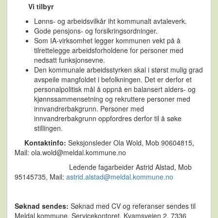
Vi tilbyr
Lønns- og arbeidsvilkår iht kommunalt avtaleverk.
Gode pensjons- og forsikringsordninger.
Som IA-virksomhet legger kommunen vekt på å
tilrettelegge arbeidsforholdene for personer med
nedsatt funksjonsevne.
Den kommunale arbeidsstyrken skal i størst mulig grad
avspeile mangfoldet i befolkningen. Det er derfor et
personalpolitisk mål å oppnå en balansert alders- og
kjønnssammensetning og rekruttere personer med
innvandrerbakgrunn. Personer med
innvandrerbakgrunn oppfordres derfor til å søke
stillingen.
Kontaktinfo:
Seksjonsleder Ola Wold, Mob 90604815,
Mail: ola.wold@meldal.kommune.no
Ledende fagarbeider Astrid Alstad, Mob
95145735, Mail:
astrid.alstad@meldal.kommune.no
Søknad sendes:
Søknad med CV og referanser sendes til
Meldal kommune, Servicekontoret, Kvamsveien 2, 7336