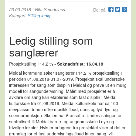
23.03.2018
-
Rita Smedplass
Del på
Kategori:
Stilling ledig
Ledig stilling som
sanglærer
Prosjektstilling i 14,2 % -
Søknadsfrist: 16.04.18
Meldal kommune søker sanglærer i 14,2 % prosjektstilling i
perioden 01.08.2018-31.07-2019. Prosjektet skal undersøke
interessen for sang som disiplin i Meldal og prøve ut en mulig
modell for sangundervisning. Målet med prosjektet er å
avklare om sang kan etableres som fast disiplin i Meldal
kulturskole fra 01.08.2019. Meldal kulturskole har ca 100
elevplasser innen ulike musikktilbud, dans og lyd- lys- og
sceneproduksjon. Skolen har 6 ansatte. Undervisningen er
sentralisert til Meldal barne- og ungdomsskole i nye og
trivelige lokaler. Hvis erfaringene fra prosjektet viser at det er
grunnlag for et fast undervisningstilbud innen sang, vil