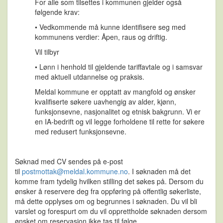
For alle som tilsettes i kommunen gjelder også
følgende krav:
• Vedkommende må kunne identifisere seg med
kommunens verdier: Åpen, raus og driftig.
Vil tilbyr
• Lønn i henhold til gjeldende tariffavtale og i samsvar
med aktuell utdannelse og praksis.
Meldal kommune er opptatt av mangfold og ønsker
kvalifiserte søkere uavhengig av alder, kjønn,
funksjonsevne, nasjonalitet og etnisk bakgrunn. Vi er
en IA-bedrift og vil legge forholdene til rette for søkere
med redusert funksjonsevne.
Søknad med CV sendes på e-post
til
postmottak@meldal.kommune.no
. I søknaden må det
komme fram tydelig hvilken stilling det søkes på. Dersom du
ønsker å reservere deg fra oppføring på offentlig søkerliste,
må dette opplyses om og begrunnes i søknaden. Du vil bli
varslet og forespurt om du vil opprettholde søknaden dersom
ønsket om reservasjon ikke tas til følge.