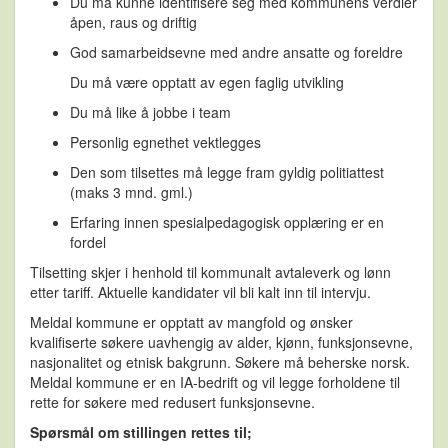
Du må kunne identifisere seg med kommunens verdier
åpen, raus og driftig
God samarbeidsevne med andre ansatte og foreldre
Du må være opptatt av egen faglig utvikling
Du må like å jobbe i team
Personlig egnethet vektlegges
Den som tilsettes må legge fram gyldig politiattest
(maks 3 mnd. gml.)
Erfaring innen spesialpedagogisk opplæring er en
fordel
Tilsetting skjer i henhold til kommunalt avtaleverk og lønn
etter tariff. Aktuelle kandidater vil bli kalt inn til intervju.
Meldal kommune er opptatt av mangfold og ønsker
kvalifiserte søkere uavhengig av alder, kjønn, funksjonsevne,
nasjonalitet og etnisk bakgrunn. Søkere må beherske norsk.
Meldal kommune er en IA-bedrift og vil legge forholdene til
rette for søkere med redusert funksjonsevne.
Spørsmål om stillingen rettes til;