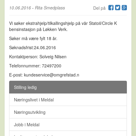
10.06.2016
-
Rita Smedplass
Del på
Vi søker ekstrahjelp/tilkallingshjelp på vår Statoil/Circle K
bensinstasjon på Løkken Verk.
Søker må være fylt 18 år.
Søknadsfrist:24.06.2016
Kontaktperson: Solveig Nilsen
Telefonnummer: 72497200
E-post: kundeservice@omgrefstad.n
Stilling ledig
Næringslivet i Meldal
Næringsutvikling
Jobb i Meldal