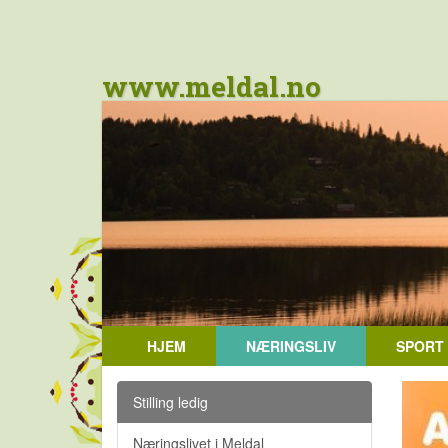
www.meldal.no
HJEM
NÆRINGSLIV
SPORT
Stilling ledig
Næringslivet i Meldal