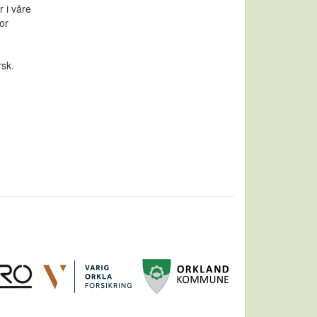
 i våre
or
sk.