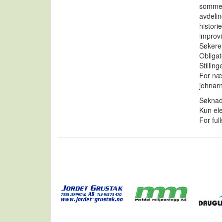
sommers
avdelin
histori
improvi
Søkere
Obligat
Stillin
For næ
johnar
Søknad
Kun el
For ful