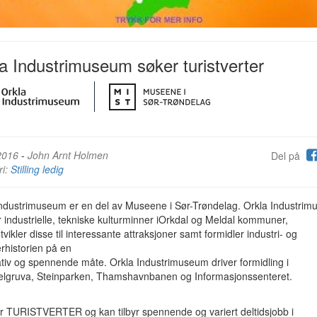
a Industrimuseum søker turistverter
2016
-
John Arnt Holmen
Del på
ri:
Stilling ledig
Industrimuseum er en del av Museene i Sør-Trøndelag. Orkla Industri
r industrielle, tekniske kulturminner iOrkdal og Meldal kommuner,
tvikler disse til interessante attraksjoner samt formidler industri- og
rhistorien på en
tiv og spennende måte. Orkla Industrimuseum driver formidling i
gruva, Steinparken, Thamshavnbanen og Informasjonssenteret.
er TURISTVERTER og kan tilbyr spennende og variert deltidsjobb i