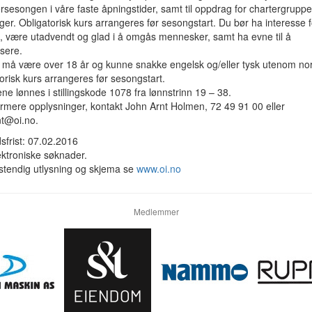
esongen i våre faste åpningstider, samt til oppdrag for chartergrupper
ger. Obligatorisk kurs arrangeres før sesongstart. Du bør ha interesse f
e, være utadvendt og glad i å omgås mennesker, samt ha evne til å
sere.
 må være over 18 år og kunne snakke engelsk og/eller tysk utenom nor
orisk kurs arrangeres før sesongstart.
gene lønnes i stillingskode 1078 fra lønnstrinn 19 – 38.
rmere opplysninger, kontakt John Arnt Holmen, 72 49 91 00 eller
nt@oi.no.
sfrist: 07.02.2016
ektroniske søknader.
lstendig utlysning og skjema se
www.oi.no
Medlemmer