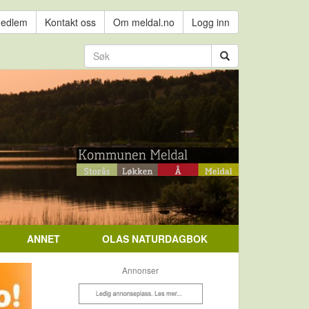
medlem
Kontakt oss
Om meldal.no
Logg inn
ANNET
OLAS NATURDAGBOK
Annonser