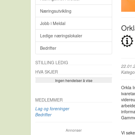
Næringsutvikling
Jobb i Meldal
Orkl
Ledige næringslokaler
Bedrifter
STILLING LEDIG
22.01.
HVA SKJER
Katego
Ingen hendelser å vise
Se flere…
Orkla 
ivareta
videreu
MEDLEMMER
arbeide
Lag og foreninger
informa
Bedrifter
Gammel
Annonser
Vi søk