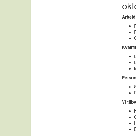
okt
Arbei
Kvalif
E
Person
S
Vi tilby