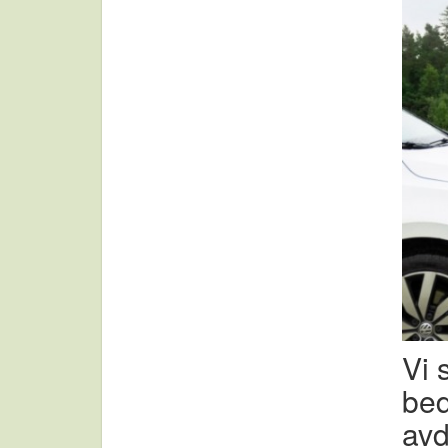
Vi 
bed
avd