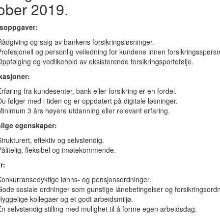
ober 2019.
dsoppgaver:
Rådgiving og salg av bankens forsikringsløsninger.
Profesjonell og personlig veiledning for kundene innen forsikringsspørs
Oppfølging og vedlikehold av eksisterende forsikringsportefølje.
ikasjoner:
rfaring fra kundesenter, bank eller forsikring er en fordel.
Du følger med i tiden og er oppdatert på digitale løsninger.
Minimum 3 års høyere utdanning eller relevant erfaring.
lige egenskaper:
trukturert, effektiv og selvstendig.
Pålitelig, fleksibel og imøtekommende.
r:
Konkurransedyktige lønns- og pensjonsordninger.
Gode sosiale ordninger som gunstige lånebetingelser og forsikringsordn
Hyggelige kollegaer og et godt arbeidsmiljø.
En selvstendig stilling med mulighet til å forme egen arbeidsdag.