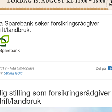
a Sparebank søker forsikringsrådgiver
ift/landbruk.
2019
-
Rita Smedplass
Del på
ri:
Stilling ledig
ig stilling som forsikringsrådgiver
rift/landbruk