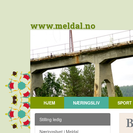
www.meldal.no
HJEM
NÆRINGSLIV
SPORT
Stilling ledig
Næringslivet i Meldal