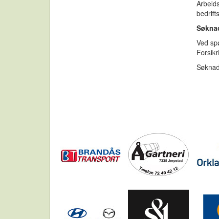
Arbeids
bedrif
Søknad
Ved spø
Forsikr
Søknad 