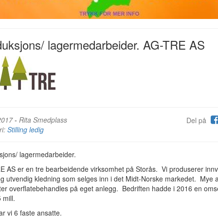
duksjons/ lagermedarbeider. AG-TRE AS
2017
-
Rita Smedplass
Del på
ri:
Stilling ledig
sjons/ lagermedarbeider.
E AS er en tre bearbeidende virksomhet på Storås. Vi produserer inn
og utvendig kledning som selges inn i det Midt-Norske markedet. Mye 
ter overflatebehandles på eget anlegg. Bedriften hadde i 2016 en oms
 mill.
ar vi 6 faste ansatte.