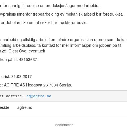
r for snarlig tiltredelse en produksjon/lager medarbeider.
/praksis innenfor trebearbeiding ev mekanisk arbeid blir foretrukket.
gg er det et ønske om at søker har truckfører bevis.
amarbeid og allsidig arbeid i en mindre organisasjon er noe som du ka
mtidig arbeidsplass, ta kontakt for mer informasjon om jobben på tlf.
25 Gjest Ove, eventuelt
kon på tlf. 48153637
sfrist: 31.03.2017
e: AG TRE AS Heggøya 26 7334 Storås.
st adresse: 
ag@agtre.no
eside: agtre.no
Medlemmer