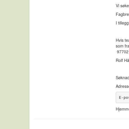
Vi søke
Fagbrev
I tille
Hvis te
som fra
977021
Rolf Hå
Søknad
Adress
E-po
Hjemm