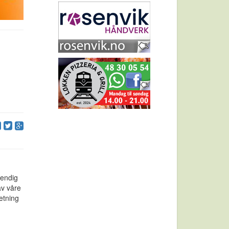
vendig
av våre
etning