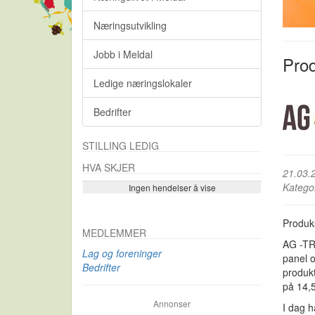
Næringsutvikling
Jobb i Meldal
Pro
Ledige næringslokaler
Bedrifter
STILLING LEDIG
HVA SKJER
21.03.
Katego
Ingen hendelser å vise
Se flere…
Produk
MEDLEMMER
AG -TR
Lag og foreninger
panel 
Bedrifter
produk
på 14,5
Annonser
I dag h