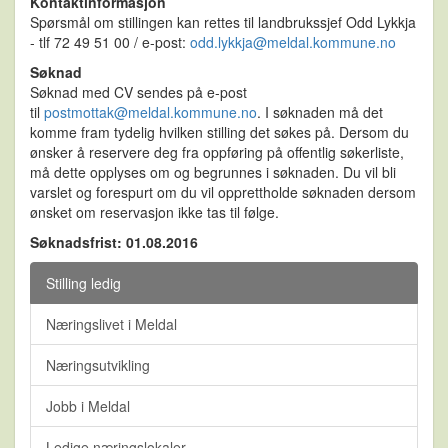
Kontaktinformasjon
Spørsmål om stillingen kan rettes til landbrukssjef Odd Lykkja
- tlf 72 49 51 00 / e-post:
odd.lykkja@meldal.kommune.no
Søknad
Søknad med CV sendes på e-post
til
postmottak@meldal.kommune.no
. I søknaden må det
komme fram tydelig hvilken stilling det søkes på. Dersom du
ønsker å reservere deg fra oppføring på offentlig søkerliste,
må dette opplyses om og begrunnes i søknaden. Du vil bli
varslet og forespurt om du vil opprettholde søknaden dersom
ønsket om reservasjon ikke tas til følge.
Søknadsfrist: 01.08.2016
Stilling ledig
Næringslivet i Meldal
Næringsutvikling
Jobb i Meldal
Ledige næringslokaler