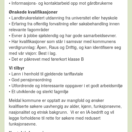
• Informasjons- og kontaktarbeid opp mot gårdbrukerne
Ønskede kvalifikasjoner
• Landbruksrelatert utdanning fra universitet eller høyskole
• Erfaring fra offentlig forvaltning eller saksbehandling innen
relevante fagområder
• Evner å jobbe sjølstendig og har gode samarbeidsevner.
• Har kvalifikasjoner som står i samsvar med kommunens
verdigrunnlag: Åpen, Raus og Driftig, og kan identifisere seg
med vår visjon: Best i lag.
• Det er påkrevet med førerkort klasse B
Vi tilbyr
• Lønn i henhold til gjeldende tariffavtale
• God pensjonsordning
• Utfordrende og interessante oppgaver i et godt arbeidsmiljø
• Et utviklende og sterkt fagmiljø
Meldal kommune er opptatt av mangfold og ønsker
kvalifiserte søkere uavhengig av alder, kjønn, funksjonsevne,
nasjonalitet og etnisk bakgrunn. Vi er en IA-bedrift og vil
legge forholdene til rette for søkere med redusert
funksjonsevne.