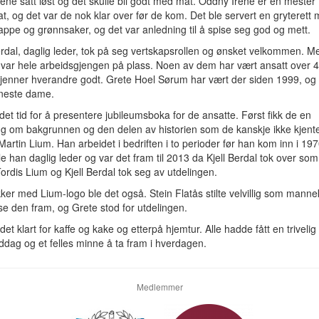
ene satt løst og det skulle bli godt med mat. Oddny Irene er en mester t
t, og det var de nok klar over før de kom. Det ble servert en gryterett
appe og grønnsaker, og det var anledning til å spise seg god og mett.
erdal, daglig leder, tok på seg vertskapsrollen og ønsket velkommen. Me
var hele arbeidsgjengen på plass. Noen av dem har vært ansatt over 4
jenner hverandre godt. Grete Hoel Sørum har vært der siden 1999, og 
eneste dame.
det tid for å presentere jubileumsboka for de ansatte. Først fikk de en
ng om bakgrunnen og den delen av historien som de kanskje ikke kjente 
artin Lium. Han arbeidet i bedriften i to perioder før han kom inn i 197
e han daglig leder og var det fram til 2013 da Kjell Berdal tok over som
Tordis Lium og Kjell Berdal tok seg av utdelingen.
ker med Lium-logo ble det også. Stein Flatås stilte velvillig som mann
ise den fram, og Grete stod for utdelingen.
det klart for kaffe og kake og etterpå hjemtur. Alle hadde fått en trivelig
ddag og et felles minne å ta fram i hverdagen.
Medlemmer