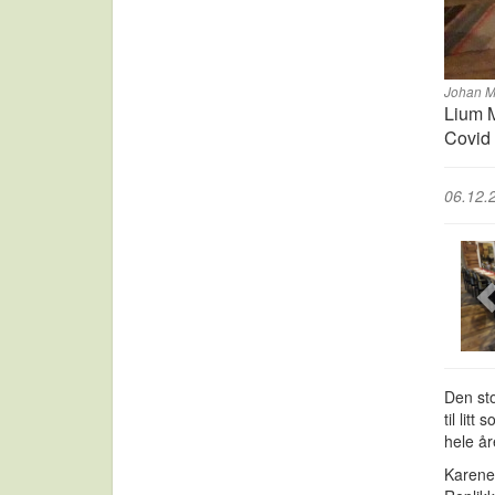
Johan Ma
Lium M
Covid 
06.12.
Den sto
til lit
hele år
Karene,