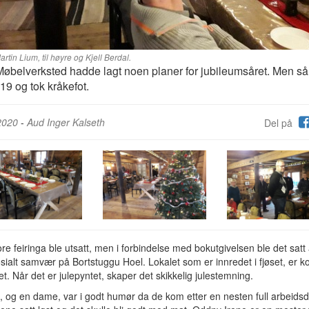
rtin Lium, til høyre og Kjell Berdal.
øbelverksted hadde lagt noen planer for jubileumsåret. Men s
19 og tok kråkefot.
2020
-
Aud Inger Kalseth
Del på
re feiringa ble utsatt, men i forbindelse med bokutgivelsen ble det satt 
t sosialt samvær på Bortstuggu Hoel. Lokalet som er innredet i fjøset, er k
et. Når det er julepyntet, skaper det skikkelig julestemning.
 og en dame, var i godt humør da de kom etter en nesten full arbeids