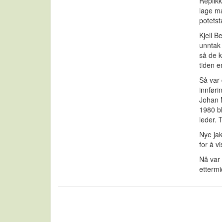
Replikk
lage ma
potetst
Kjell B
unntak 
så de k
tiden 
Så var 
innføri
Johan M
1980 bl
leder. 
Nye jak
for å v
Nå var 
ettermi