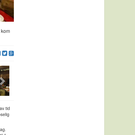
å kom
av tid
oselig
dag.