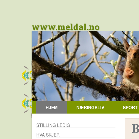
www.meldal.no
HJEM
NÆRINGSLIV
SPORT
STILLING LEDIG
HVA SKJER