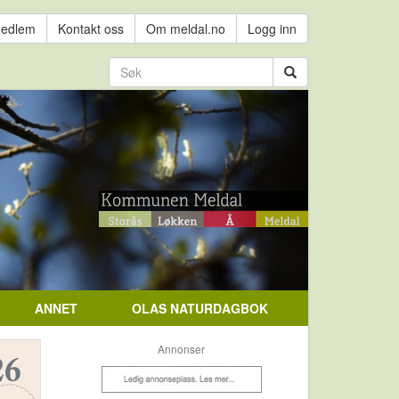
medlem
Kontakt oss
Om meldal.no
Logg inn
ANNET
OLAS NATURDAGBOK
Annonser