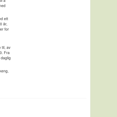
il å
 med
d ett
0 år,
er for
til, av
0. Fra
 daglig
ekeng,