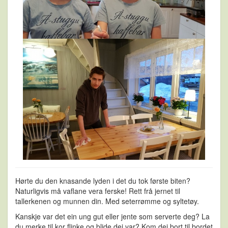
Hørte du den knasande lyden i det du tok første biten?
Naturligvis må vaflane vera ferske! Rett frå jernet til
tallerkenen og munnen din. Med seterrømme og syltetøy.
Kanskje var det ein ung gut eller jente som serverte deg? La
du merke til kor flinke og blide dei var? Kom dei bort til bordet