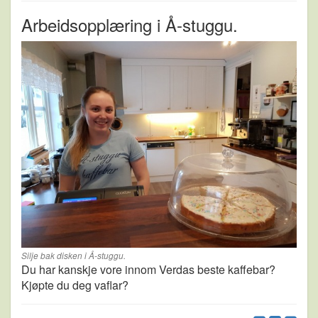
Arbeidsopplæring i Å-stuggu.
Silje bak disken i Å-stuggu.
Du har kanskje vore innom Verdas beste kaffebar?
Kjøpte du deg vaflar?