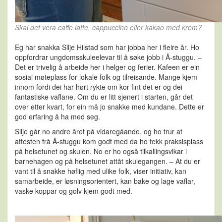
Skal det vera caffe latte, cappuccino eller kakao med krem?
Eg har snakka Silje Hilstad som har jobba her i fleire år. Ho
oppfordrar ungdomsskuleelevar til å søke jobb i Å-stuggu. –
Det er trivelig å arbeide her i helger og ferier. Kafeen er ein
sosial møteplass for lokale folk og tilreisande. Mange kjem
innom fordi dei har hørt rykte om kor fint det er og dei
fantastiske vaflane. Om du er litt sjenert i starten, går det
over etter kvart, for ein må jo snakke med kundane. Dette er
god erfaring å ha med seg.
Silje går no andre året på vidaregåande, og ho trur at
attesten frå Å-stuggu kom godt med da ho fekk praksisplass
på helsetunet og skulen. No er ho også tilkallingsvikar i
barnehagen og på helsetunet attåt skulegangen. – At du er
vant til å snakke høflig med ulike folk, viser initiativ, kan
samarbeide, er løsningsorientert, kan bake og lage vaflar,
vaske koppar og golv kjem godt med.