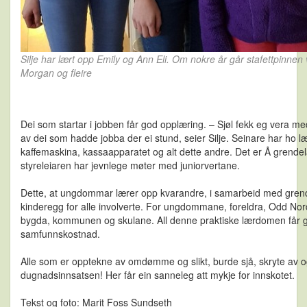
Silje har lært opp Emily og Ann Eli. Om nokre år går stafettpinnen 
Morgan og fleire
Dei som startar i jobben får god opplæring. – Sjøl fekk eg vera med
av dei som hadde jobba der ei stund, seier Silje. Seinare har ho l
kaffemaskina, kassaapparatet og alt dette andre.
Det er Å grendel
styreleiaren har jevnlege møter med juniorvertane.
Dette, at ungdommar lærer opp kvarandre, i samarbeid med grendel
kinderegg for alle involverte. For ungdommane, foreldra, Odd Nor
bygda, kommunen og skulane. All denne praktiske lærdomen får gu
samfunnskostnad.
Alle som er opptekne av omdømme og slikt, burde sjå, skryte av 
dugnadsinnsatsen! Her får ein sanneleg att mykje for innskotet.
Tekst og foto: Marit Foss Sundseth