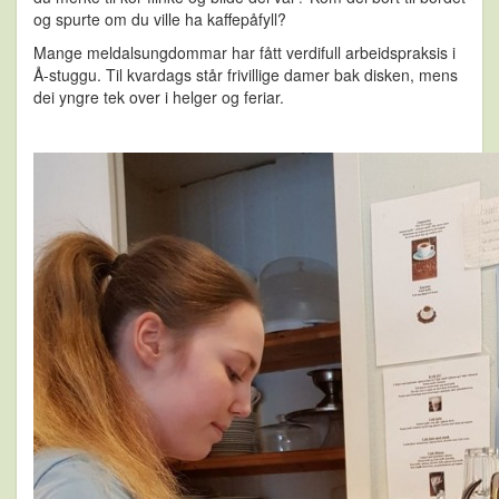
og spurte om du ville ha kaffepåfyll?
Mange meldalsungdommar har fått verdifull arbeidspraksis i
Å-stuggu. Til kvardags står frivillige damer bak disken, mens
dei yngre tek over i helger og feriar.