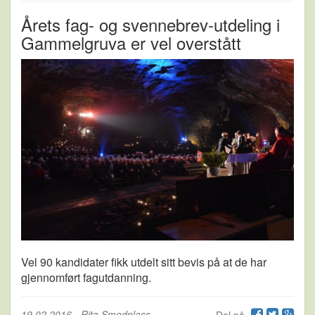
Årets fag- og svennebrev-utdeling i
Gammelgruva er vel overstått
Vel 90 kandidater fikk utdelt sitt bevis på at de har
gjennomført fagutdanning.
19.02.2016
-
Rita Smedplass