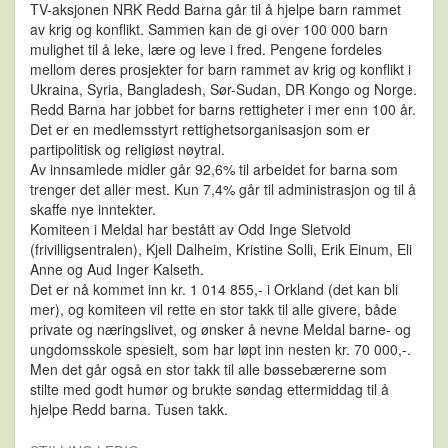
TV-aksjonen NRK Redd Barna går til å hjelpe barn rammet
av krig og konflikt. Sammen kan de gi over 100 000 barn
mulighet til å leke, lære og leve i fred. Pengene fordeles
mellom deres prosjekter for barn rammet av krig og konflikt i
Ukraina, Syria, Bangladesh, Sør-Sudan, DR Kongo og Norge.
Redd Barna har jobbet for barns rettigheter i mer enn 100 år.
Det er en medlemsstyrt rettighetsorganisasjon som er
partipolitisk og religiøst nøytral.
Av innsamlede midler går 92,6% til arbeidet for barna som
trenger det aller mest. Kun 7,4% går til administrasjon og til å
skaffe nye inntekter.
Komiteen i Meldal har bestått av Odd Inge Sletvold
(frivilligsentralen), Kjell Dalheim, Kristine Solli, Erik Einum, Eli
Anne og Aud Inger Kalseth.
Det er nå kommet inn kr. 1 014 855,- i Orkland (det kan bli
mer), og komiteen vil rette en stor takk til alle givere, både
private og næringslivet, og ønsker å nevne Meldal barne- og
ungdomsskole spesielt, som har løpt inn nesten kr. 70 000,-.
Men det går også en stor takk til alle bøssebærerne som
stilte med godt humør og brukte søndag ettermiddag til å
hjelpe Redd barna. Tusen takk.