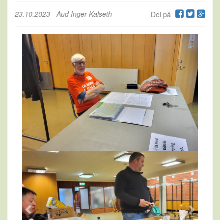
23.10.2023
-
Aud Inger Kalseth
Del på