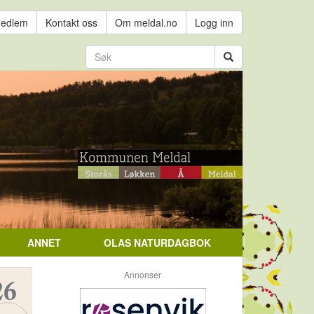
medlem
Kontakt oss
Om meldal.no
Logg inn
ANNET
OLAS NATURDAGBOK
Annonser