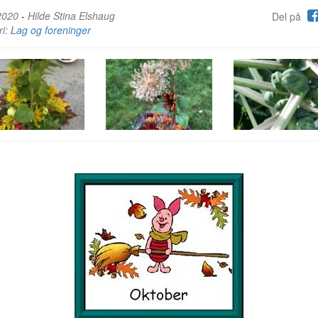
2020
-
Hilde Stina Elshaug
Del på
ri:
Lag og foreninger