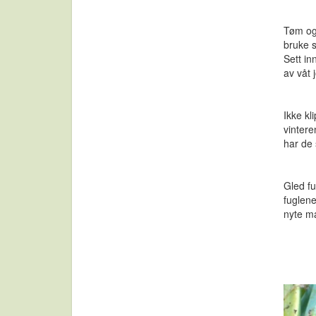
Tøm og 
bruke s
Sett in
av våt 
Ikke kl
vintere
har de 
Gled fu
fuglene
nyte ma