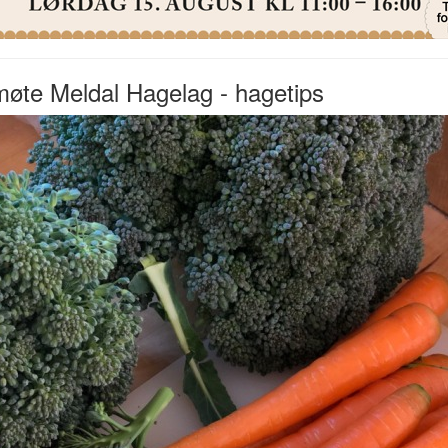
øte Meldal Hagelag - hagetips