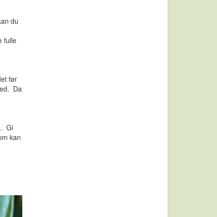
kan du
 fulle
et før
 ned. Da
å. Gi
som kan