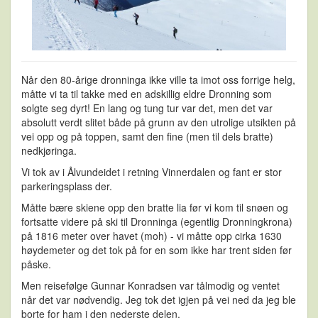
Når den 80-årige dronninga ikke ville ta imot oss forrige helg,
måtte vi ta til takke med en adskillig eldre Dronning som
solgte seg dyrt! En lang og tung tur var det, men det var
absolutt verdt slitet både på grunn av den utrolige utsikten på
vei opp og på toppen, samt den fine (men til dels bratte)
nedkjøringa.
Vi tok av i Ålvundeidet i retning Vinnerdalen og fant er stor
parkeringsplass der.
Måtte bære skiene opp den bratte lia før vi kom til snøen og
fortsatte videre på ski til Dronninga (egentlig Dronningkrona)
på 1816 meter over havet (moh) - vi måtte opp cirka 1630
høydemeter og det tok på for en som ikke har trent siden før
påske.
Men reisefølge Gunnar Konradsen var tålmodig og ventet
når det var nødvendig. Jeg tok det igjen på vei ned da jeg ble
borte for ham i den nederste delen.