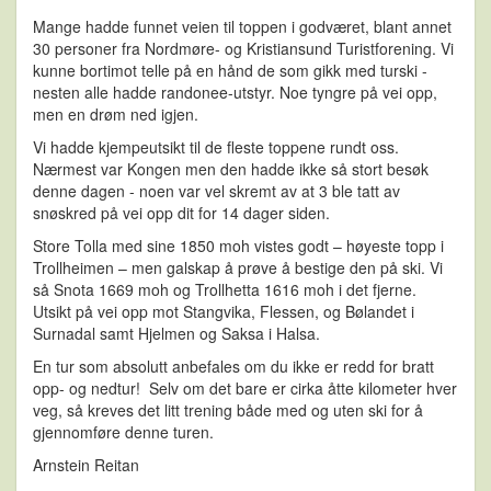
Mange hadde funnet veien til toppen i godværet, blant annet
30 personer fra Nordmøre- og Kristiansund Turistforening. Vi
kunne bortimot telle på en hånd de som gikk med turski -
nesten alle hadde randonee-utstyr. Noe tyngre på vei opp,
men en drøm ned igjen.
Vi hadde kjempeutsikt til de fleste toppene rundt oss.
Nærmest var Kongen men den hadde ikke så stort besøk
denne dagen - noen var vel skremt av at 3 ble tatt av
snøskred på vei opp dit for 14 dager siden.
Store Tolla med sine 1850 moh vistes godt – høyeste topp i
Trollheimen – men galskap å prøve å bestige den på ski. Vi
så Snota 1669 moh og Trollhetta 1616 moh i det fjerne.
Utsikt på vei opp mot Stangvika, Flessen, og Bølandet i
Surnadal samt Hjelmen og Saksa i Halsa.
En tur som absolutt anbefales om du ikke er redd for bratt
opp- og nedtur! Selv om det bare er cirka åtte kilometer hver
veg, så kreves det litt trening både med og uten ski for å
gjennomføre denne turen.
Arnstein Reitan