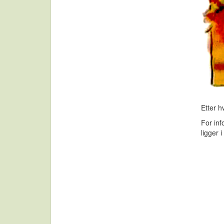
Etter hv
For in
ligger 