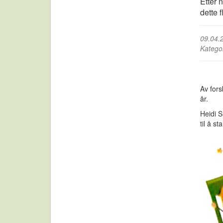
Etter 
dette f
09.04.
Katego
Av fors
år.
Heidi 
til å s