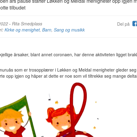
noen års pause starter Løkken og Meldal menigheter opp igjen 
lotte tilbudet
2022
-
Rita Smedplass
Del på
ri:
Kirke og menighet
,
Barn
,
Sang og musikk
kjellige årsaker, blant annet coronaen, har denne aktiviteten ligget bra
Snuruås som er trosopplærer i Løkken og Meldal menigheter gleder seg 
tarte opp igjen og håper at dette er noe som vil tiltrekke seg mange delt