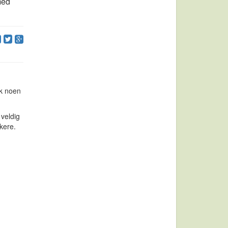
med
kk noen
veldig
akere.