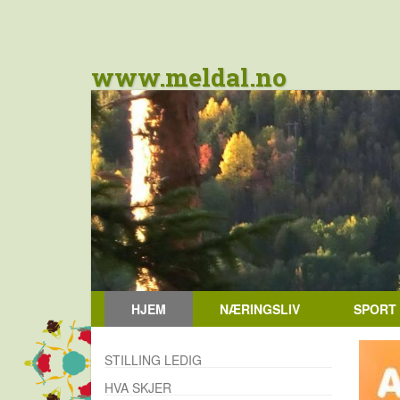
www.meldal.no
HJEM
NÆRINGSLIV
SPORT
STILLING LEDIG
HVA SKJER