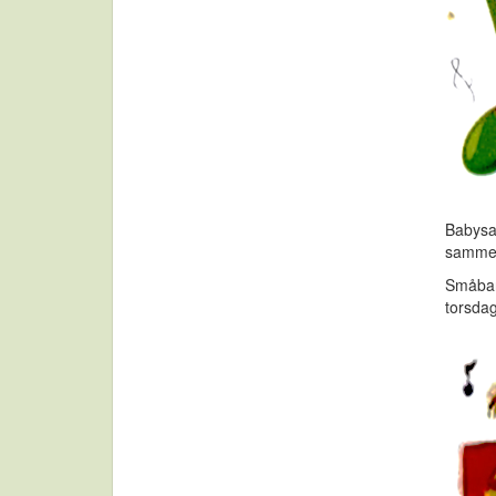
Babysan
sammen
Småbarn
torsdag