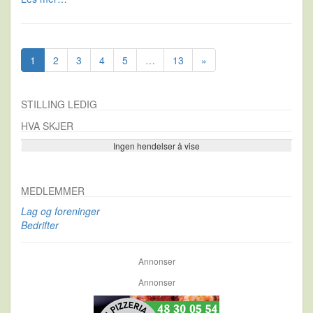
1
2
3
4
5
…
13
»
STILLING LEDIG
HVA SKJER
Ingen hendelser å vise
Se flere…
MEDLEMMER
Lag og foreninger
Bedrifter
Annonser
Annonser