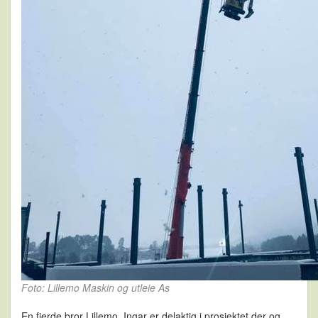
Foto: Lillemo Maskin og utleie As
En fjerde bror Lillemo, Ingar er delaktig i prosjektet der og