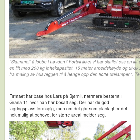
"Skummelt å jobbe i høyden? Fortvil ikke! vi har skaffet oss en lift
en lift med 200 kg løftekapasitet, 15 meter arbeidshøyde og ut-sku
fra maling av husveggen til å henge opp den flotte utelampen". Tek
Firmaet har base hos Lars på Bjørnli, nærmere bestemt i
Grana 11 hvor han har bosatt seg. Der har de god
lagringsplass foreløpig, men om det går som planlagt er det
nok mulig at behovet for større areal melder seg.