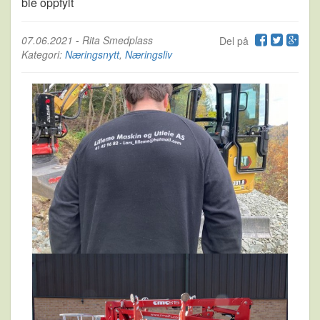
ble oppfylt
07.06.2021
-
Rita Smedplass
Del på
Kategori:
Næringsnytt
,
Næringsliv