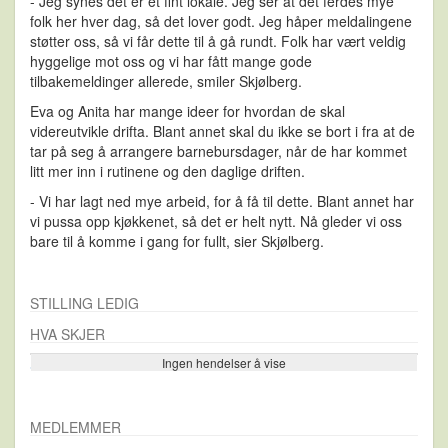
- Jeg synes det er et fint lokale. Jeg ser at det ferdes mye
folk her hver dag, så det lover godt. Jeg håper meldalingene
støtter oss, så vi får dette til å gå rundt. Folk har vært veldig
hyggelige mot oss og vi har fått mange gode
tilbakemeldinger allerede, smiler Skjølberg.
Eva og Anita har mange ideer for hvordan de skal
videreutvikle drifta. Blant annet skal du ikke se bort i fra at de
tar på seg å arrangere barnebursdager, når de har kommet
litt mer inn i rutinene og den daglige driften.
- Vi har lagt ned mye arbeid, for å få til dette. Blant annet har
vi pussa opp kjøkkenet, så det er helt nytt. Nå gleder vi oss
bare til å komme i gang for fullt, sier Skjølberg.
STILLING LEDIG
HVA SKJER
Ingen hendelser å vise
Se flere…
MEDLEMMER