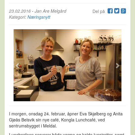
23.02.2016
-
Jan Are Melgård
Del på
Kategori:
Næringsnytt
I morgen, onsdag 24. februar, åpner Eva Skjølberg og Anita
Gjøås Belsvik sin nye café, Kongla Lunchcafé, ved
sentrumsbygget i Meldal.
Lunchcafeen serverer både varme og kalde lunsjretter, samt