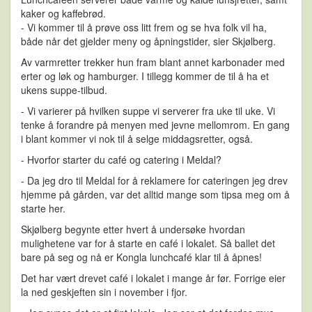
kaker og kaffebrød.
- Vi kommer til å prøve oss litt frem og se hva folk vil ha,
både når det gjelder meny og åpningstider, sier Skjølberg.
Av varmretter trekker hun fram blant annet karbonader med
erter og løk og hamburger. I tillegg kommer de til å ha et
ukens suppe-tilbud.
- Vi varierer på hvilken suppe vi serverer fra uke til uke. Vi
tenke å forandre på menyen med jevne mellomrom. En gang
i blant kommer vi nok til å selge middagsretter, også.
- Hvorfor starter du café og catering i Meldal?
- Da jeg dro til Meldal for å reklamere for cateringen jeg drev
hjemme på gården, var det alltid mange som tipsa meg om å
starte her.
Skjølberg begynte etter hvert å undersøke hvordan
mulighetene var for å starte en café i lokalet. Så ballet det
bare på seg og nå er Kongla lunchcafé klar til å åpnes!
Det har vært drevet café i lokalet i mange år før. Forrige eier
la ned geskjeften sin i november i fjor.