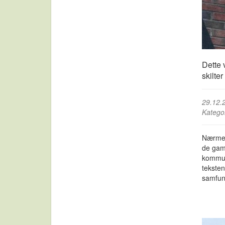
Dette 
skilte
29.12.
Katego
Nærmest
de gaml
kommun
tekste
samfunn