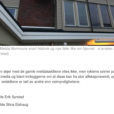
Meldal Kommune snart historie og nye tider like om hjørnet - vi ønsker lyk
rstad)
 skjer med de gamle meldalsskiltene vites ikke, men ryktene svirrer p
 media og blant innbyggerne om at disse kan ha stor affeksjonsverdi, o
v veiskiltene er tatt av andre enn veimyndighetene.
ils Erik Syrstad
lde Stina Elshaug