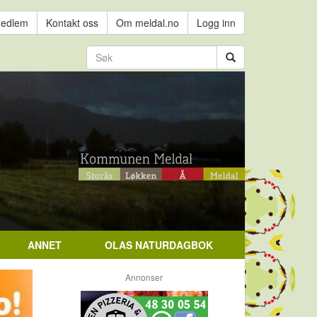
medlem
Kontakt oss
Om meldal.no
Logg inn
ANNET
OLAS NATURDAGBOK
Annonser