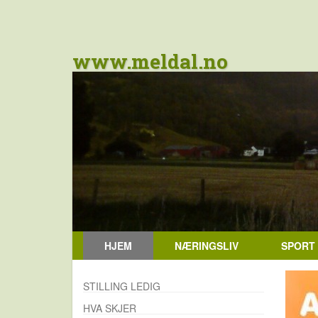
www.meldal.no
HJEM
NÆRINGSLIV
SPORT
STILLING LEDIG
HVA SKJER