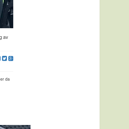
ng av
der da