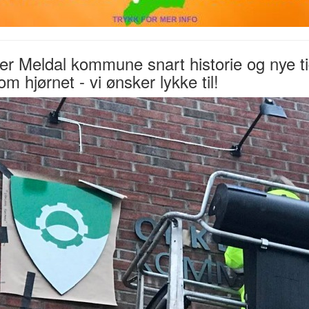
er Meldal kommune snart historie og nye t
 om hjørnet - vi ønsker lykke til!