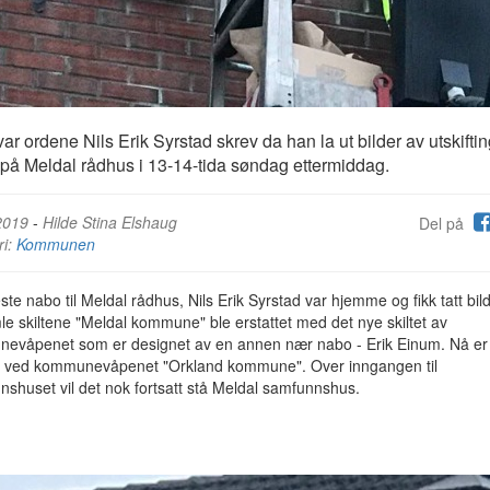
var ordene Nils Erik Syrstad skrev da han la ut bilder av utskifti
r på Meldal rådhus i 13-14-tida søndag ettermiddag.
2019
-
Hilde Stina Elshaug
Del på
ri:
Kommunen
e nabo til Meldal rådhus, Nils Erik Syrstad var hjemme og fikk tatt bil
e skiltene "Meldal kommune" ble erstattet med det nye skiltet av
evåpenet som er designet av en annen nær nabo - Erik Einum. Nå er
n ved kommunevåpenet "Orkland kommune". Over inngangen til
shuset vil det nok fortsatt stå Meldal samfunnshus.