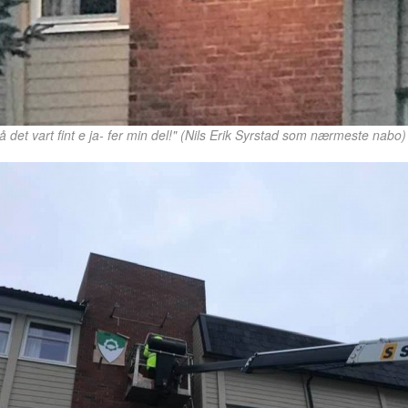
å det vart fint e ja- fer min del!" (Nils Erik Syrstad som nærmeste nabo)