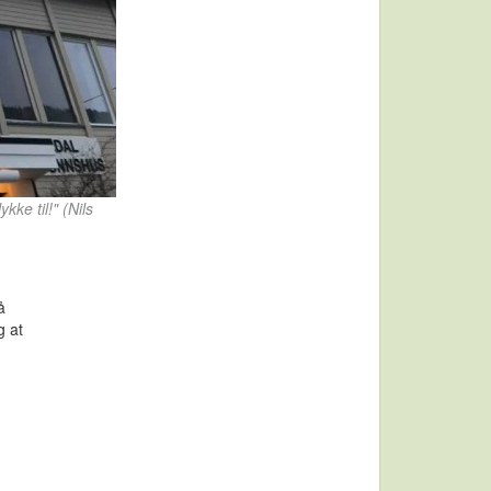
ke til!" (Nils
å
g at