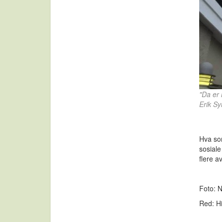
"Da er 
Erik Sy
Hva som
sosiale
flere a
Foto: N
Red: Hi