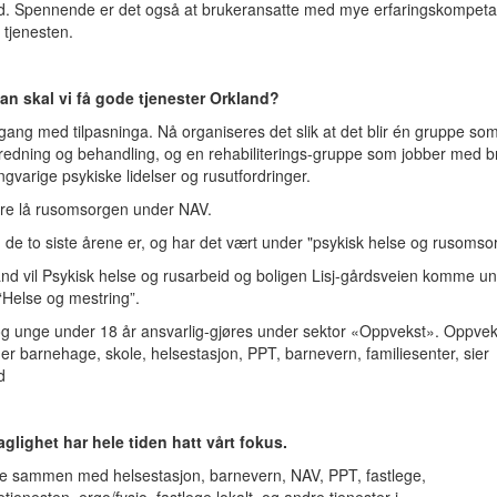
ad. Spennende er det også at brukeransatte med mye erfaringskompeta
i tjenesten.
an skal vi få gode tjenester Orkland?
i gang med tilpasninga. Nå organiseres det slik at det blir én gruppe so
redning og behandling, og en rehabiliterings-gruppe som jobber med b
gvarige psykiske lidelser og rusutfordringer.
gere lå rusomsorgen under NAV.
 de to siste årene er, og har det vært under "psykisk helse og rusomsor
and vil Psykisk helse og rusarbeid og boligen Lisj-gårdsveien komme u
“Helse og mestring”.
og unge under 18 år ansvarlig-gjøres under sektor «Oppvekst». Oppvek
r barnehage, skole, helsestasjon, PPT, barnevern, familiesenter, sier
d
aglighet har hele tiden hatt vårt fokus.
be sammen med helsestasjon, barnevern, NAV, PPT, fastlege,