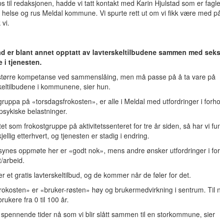
ips til redaksjonen, hadde vi tatt kontakt med Karin Hjulstad som er fagl
 helse og rus Meldal kommune. Vi spurte rett ut om vi fikk være med på
 vi.
ad er blant annet opptatt av lavterskeltilbudene sammen med sek
e i tjenesten.
r større kompetanse ved sammenslåing, men må passe på å ta vare på
keltilbudene i kommunene, sier hun.
ruppa på «torsdagsfrokosten», er alle i Meldal med utfordringer i forhol
psykiske belastninger.
rtet som frokostgruppe på aktivitetssenteret for tre år siden, så har vi f
skjellig etterhvert, og tjenesten er stadig i endring.
synes oppmøte her er «godt nok», mens andre ønsker utfordringer i fo
et/arbeid.
er et gratis lavterskeltilbud, og de kommer når de føler for det.
rokosten» er «bruker-røsten» høy og brukermedvirkning i sentrum. Til 
 brukere fra 0 til 100 år.
 spennende tider nå som vi blir slått sammen til en storkommune, sier