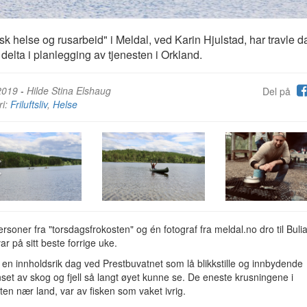
sk helse og rusarbeid" i Meldal, ved Karin Hjulstad, har travle d
delta i planlegging av tjenesten i Orkland.
2019
-
Hilde Stina Elshaug
Del på
ri:
Friluftsliv
,
Helse
rsoner fra "torsdagsfrokosten" og én fotograf fra meldal.no dro til Buli
ar på sitt beste forrige uke.
 en innholdsrik dag ved Prestbuvatnet som lå blikkstille og innbydende
et av skog og fjell så langt øyet kunne se. De eneste krusningene i
ten nær land, var av fisken som vaket ivrig.