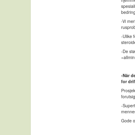
hjemmet
spesial
bedrin
-Vi mer
rusprob
-Ulike 
steroid
-De stø
«allmin
-Når d
for dr
Prosjek
forutsi
-Supert
mennesk
Gode op