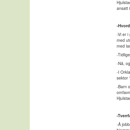
Hjulst
ansatt 
-Hvord
-Vi er 
med ut
med lan
-Tidli
-Nå, og
-I Orkl
sektor 
-Barn 
omfavne
Hjulsta
-Tverrf
-Å job