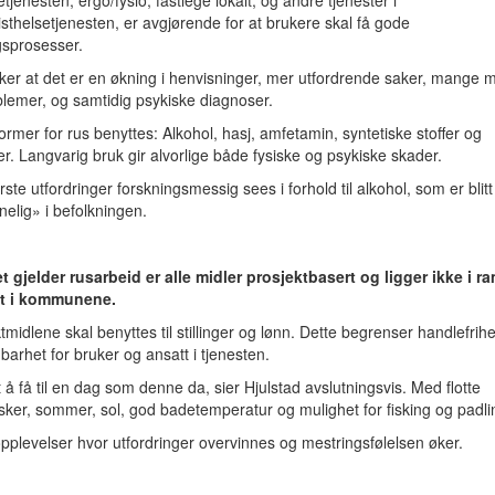
jenesten, ergo/fysio, fastlege lokalt, og andre tjenester i
isthelsetjenesten, er avgjørende for at brukere skal få gode
gsprosesser.
ker at det er en økning i henvisninger, mer utfordrende saker, mange 
lemer, og samtidig psykiske diagnoser.
former for rus benyttes: Alkohol, hasj, amfetamin, syntetiske stoffer og
er.
Langvarig bruk gir alvorlige både fysiske og psykiske skader.
rste utfordringer forskningsmessig sees i forhold til alkohol, som er blit
nelig» i befolkningen.
et gjelder rusarbeid er alle midler prosjektbasert og ligger ikke i 
ift i kommunene.
tmidlene skal benyttes til stillinger og lønn. Dette begrenser handlefrih
gbarhet for bruker og ansatt i tjenesten.
 å få til en dag som denne da, sier Hjulstad avslutningsvis. Med flotte
er, sommer, sol, god badetemperatur og mulighet for fisking og padli
plevelser hvor utfordringer overvinnes og mestringsfølelsen øker.