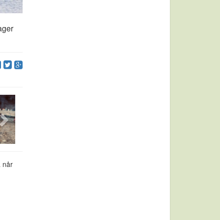
ager
a når