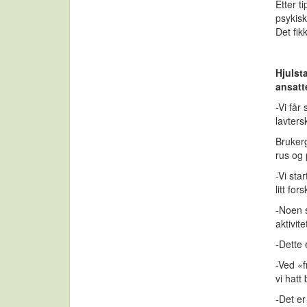
Etter t
psykisk
Det fikk
Hjulst
ansatt
-Vi få
lavters
Brukerg
rus og 
-Vi sta
litt for
-Noen 
aktivit
-Dette 
-Ved «f
vi hatt
-Det er