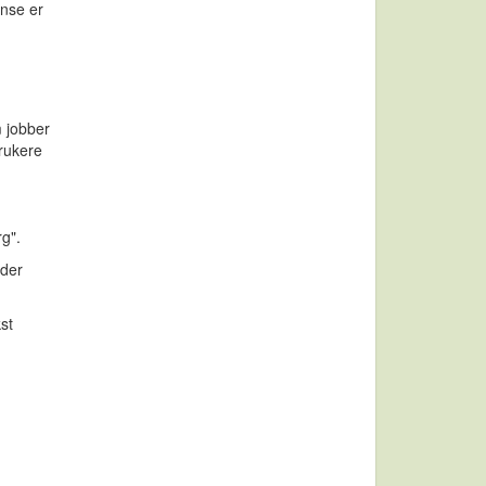
nse er
m jobber
rukere
g".
nder
st