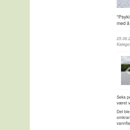
"Psyki
med å 
25.06.
Katego
Seks pe
været v
Det ble
omkrans
vannfla