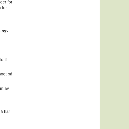
eder for
 tur.
s-syv
d til
unnet på
rm av
nå har