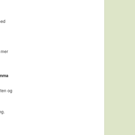
med
t mer
ramma
eten og
ng.