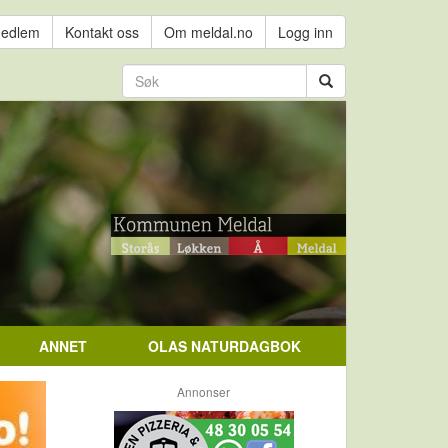
medlem
Kontakt oss
Om meldal.no
Logg inn
ANNET
OLAS NATURDAGBOK
Annonser