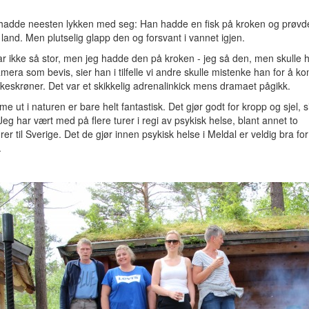
, hadde neesten lykken med seg: Han hadde en fisk på kroken og prøvd
land. Men plutselig glapp den og forsvant i vannet igjen.
r ikke så stor, men jeg hadde den på kroken - jeg så den, men skulle h
era som bevis, sier han i tilfelle vi andre skulle mistenke han for å 
keskrøner. Det var et skikkelig adrenalinkick mens dramaet pågikk.
e ut i naturen er bare helt fantastisk. Det gjør godt for kropp og sjel, s
 Jeg har vært med på flere turer i regi av psykisk helse, blant annet to
urer til Sverige. Det de gjør innen psykisk helse i Meldal er veldig bra for
.