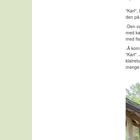
"Karl"
den på 
-Den va
med kam
med fis
-Å komm
"Karl".
klatret
mange