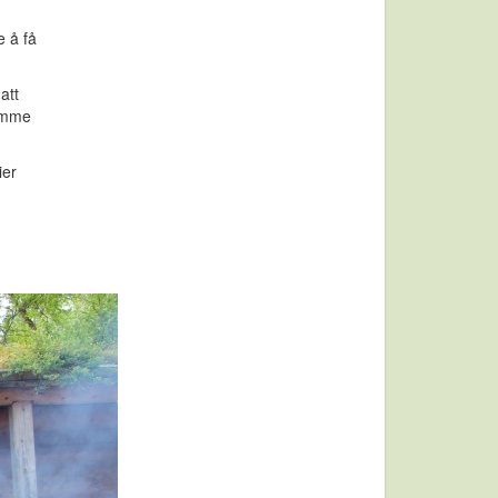
e å få
att
komme
ier