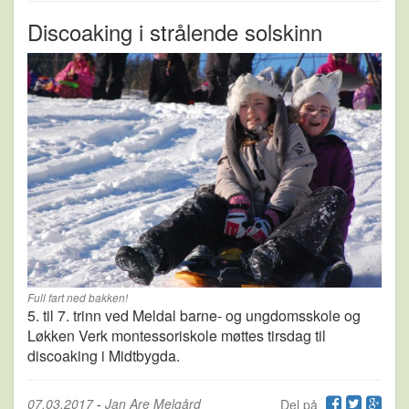
Discoaking i strålende solskinn
Full fart ned bakken!
5. til 7. trinn ved Meldal barne- og ungdomsskole og
Løkken Verk montessoriskole møttes tirsdag til
discoaking i Midtbygda.
07.03.2017
-
Jan Are Melgård
Del på