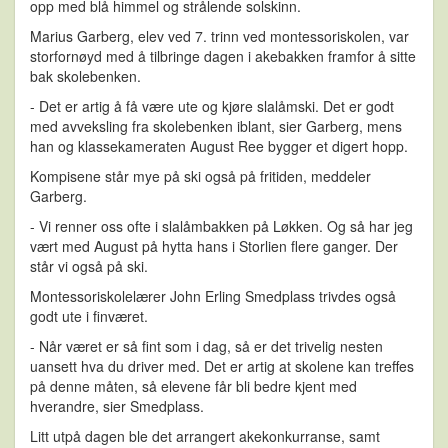
opp med blå himmel og strålende solskinn.
Marius Garberg, elev ved 7. trinn ved montessoriskolen, var
storfornøyd med å tilbringe dagen i akebakken framfor å sitte
bak skolebenken.
- Det er artig å få være ute og kjøre slalåmski. Det er godt
med avveksling fra skolebenken iblant, sier Garberg, mens
han og klassekameraten August Ree bygger et digert hopp.
Kompisene står mye på ski også på fritiden, meddeler
Garberg.
- Vi renner oss ofte i slalåmbakken på Løkken. Og så har jeg
vært med August på hytta hans i Storlien flere ganger. Der
står vi også på ski.
Montessoriskolelærer John Erling Smedplass trivdes også
godt ute i finværet.
- Når været er så fint som i dag, så er det trivelig nesten
uansett hva du driver med. Det er artig at skolene kan treffes
på denne måten, så elevene får bli bedre kjent med
hverandre, sier Smedplass.
Litt utpå dagen ble det arrangert akekonkurranse, samt