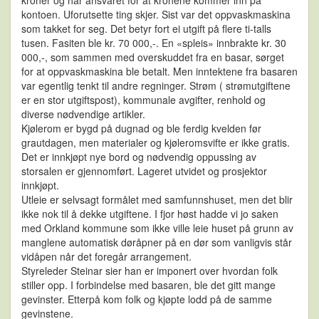
kroner og har ansvaret for at kronene kommer inn på
kontoen. Uforutsette ting skjer. Sist var det oppvaskmaskina
som takket for seg. Det betyr fort ei utgift på flere ti-talls
tusen. Fasiten ble kr. 70 000,-. En «spleis» innbrakte kr. 30
000,-, som sammen med overskuddet fra en basar, sørget
for at oppvaskmaskina ble betalt. Men inntektene fra basaren
var egentlig tenkt til andre regninger. Strøm ( strømutgiftene
er en stor utgiftspost), kommunale avgifter, renhold og
diverse nødvendige artikler.
Kjølerom er bygd på dugnad og ble ferdig kvelden før
grautdagen, men materialer og kjøleromsvifte er ikke gratis.
Det er innkjøpt nye bord og nødvendig oppussing av
storsalen er gjennomført. Lageret utvidet og prosjektor
innkjøpt.
Utleie er selvsagt formålet med samfunnshuset, men det blir
ikke nok til å dekke utgiftene. I fjor høst hadde vi jo saken
med Orkland kommune som ikke ville leie huset på grunn av
manglene automatisk døråpner på en dør som vanligvis står
vidåpen når det foregår arrangement.
Styreleder Steinar sier han er imponert over hvordan folk
stiller opp. I forbindelse med basaren, ble det gitt mange
gevinster. Etterpå kom folk og kjøpte lodd på de samme
gevinstene.