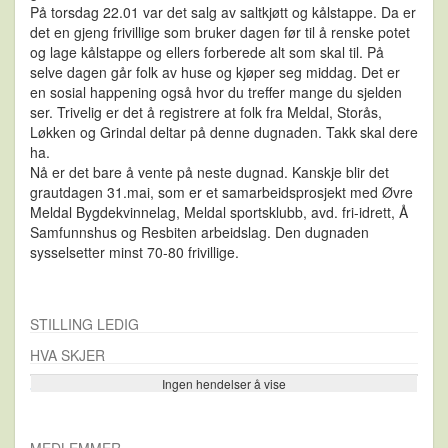
På torsdag 22.01 var det salg av saltkjøtt og kålstappe. Da er
det en gjeng frivillige som bruker dagen før til å renske potet
og lage kålstappe og ellers forberede alt som skal til. På
selve dagen går folk av huse og kjøper seg middag. Det er
en sosial happening også hvor du treffer mange du sjelden
ser. Trivelig er det å registrere at folk fra Meldal, Storås,
Løkken og Grindal deltar på denne dugnaden. Takk skal dere
ha.
Nå er det bare å vente på neste dugnad. Kanskje blir det
grautdagen 31.mai, som er et samarbeidsprosjekt med Øvre
Meldal Bygdekvinnelag, Meldal sportsklubb, avd. fri-idrett, Å
Samfunnshus og Resbiten arbeidslag. Den dugnaden
sysselsetter minst 70-80 frivillige.
STILLING LEDIG
HVA SKJER
Ingen hendelser å vise
Se flere…