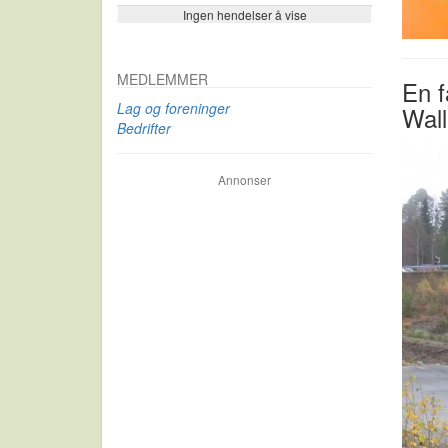
Ingen hendelser å vise
Se flere…
MEDLEMMER
En f
Lag og foreninger
Wal
Bedrifter
Annonser