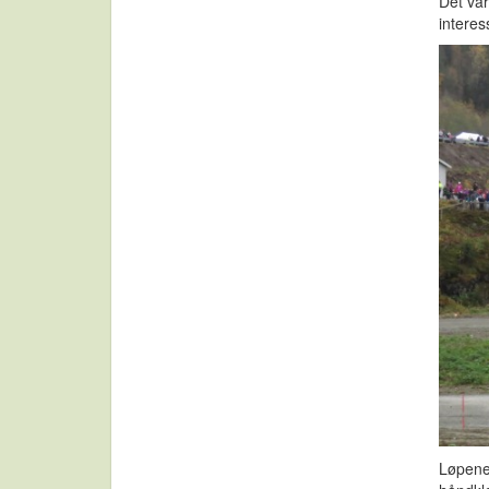
Det var
interes
Løpene 