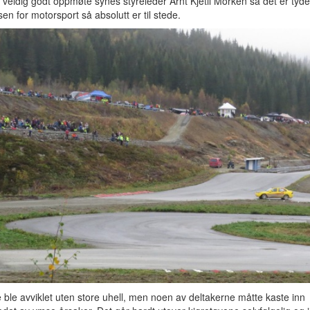
 veldig godt oppmøte synes styreleder Arnt Kjetil Morken så det er tydel
sen for motorsport så absolutt er til stede.
ble avviklet uten store uhell, men noen av deltakerne måtte kaste inn