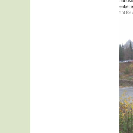
håndkle
enkelte
fint for