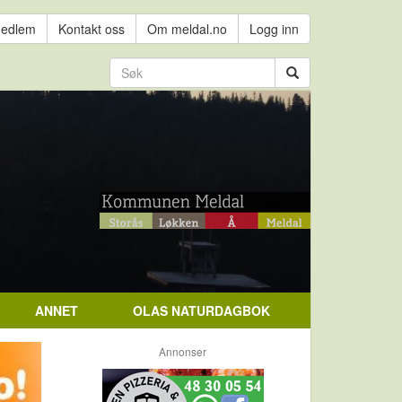
medlem
Kontakt oss
Om meldal.no
Logg inn
ANNET
OLAS NATURDAGBOK
Annonser