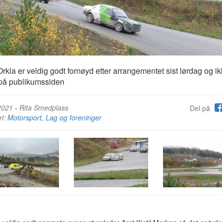
kla er veldig godt fornøyd etter arrangementet sist lørdag og i
på publikumssiden
2021
-
Rita Smedplass
Del på
ri:
Motorsport
,
Lag og foreninger