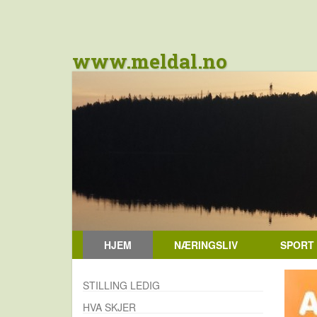
www.meldal.no
HJEM
NÆRINGSLIV
SPORT
STILLING LEDIG
HVA SKJER