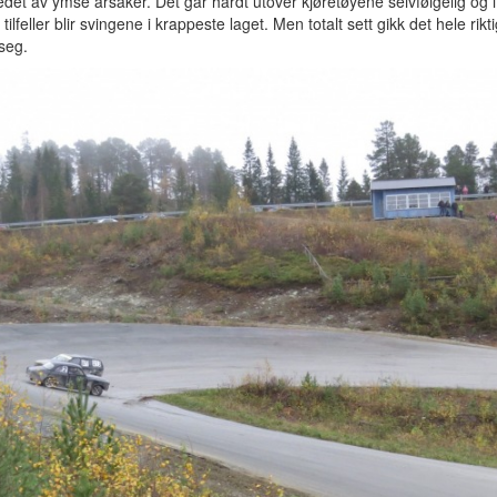
det av ymse årsaker. Det går hardt utover kjøretøyene selvfølgelig og i
 tilfeller blir svingene i krappeste laget. Men totalt sett gikk det hele rikt
 seg.