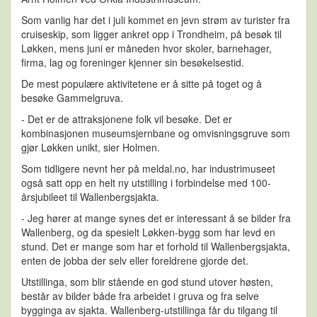
Som vanlig har det i juli kommet en jevn strøm av turister fra
cruiseskip, som ligger ankret opp i Trondheim, på besøk til
Løkken, mens juni er måneden hvor skoler, barnehager,
firma, lag og foreninger kjenner sin besøkelsestid.
De mest populære aktivitetene er å sitte på toget og å
besøke Gammelgruva.
- Det er de attraksjonene folk vil besøke. Det er
kombinasjonen museumsjernbane og omvisningsgruve som
gjør Løkken unikt, sier Holmen.
Som tidligere nevnt her på meldal.no, har industrimuseet
også satt opp en helt ny utstilling i forbindelse med 100-
årsjubileet til Wallenbergsjakta.
- Jeg hører at mange synes det er interessant å se bilder fra
Wallenberg, og da spesielt Løkken-bygg som har levd en
stund. Det er mange som har et forhold til Wallenbergsjakta,
enten de jobba der selv eller foreldrene gjorde det.
Utstillinga, som blir stående en god stund utover høsten,
består av bilder både fra arbeidet i gruva og fra selve
bygginga av sjakta. Wallenberg-utstillinga får du tilgang til