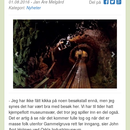
01.08.2016
-
Jan Are Melgård
Del på
Kategori:
Nyheter
- Jeg har ikke fått kikka på noen besøkstall ennå, men jeg
synes det har vært bra med besøk her. Vi har til tider hatt
kjempeflott museumsvær, det tror jeg spiller inn en del også.
Det er artig å se når det kommer fulle tog og når det er
masse folk utenfor Gammelgruva rett før inngang, sier John
Arnt Holmen ved Orkla Industrimuseum.