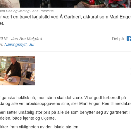
gen Ree og lærling Lena Presthus.
r vært en travel førjulstid ved Å Gartneri, akkurat som Mari Eng
et.
2015
-
Jan Are Melgård
Del på
ri:
Næringsnytt
,
Jul
r ganske hektisk nå, men sånn skal det være. Vi er godt forberedt på
tida og alle vet arbeidsoppgavene sine, sier Mari Engen Ree til meldal.n
eri setter umåtelig stor pris på alle de som benytter seg av gartneriet i
delen, både kjente og ukjente.
kker fram viktigheten av den lokale støtten.