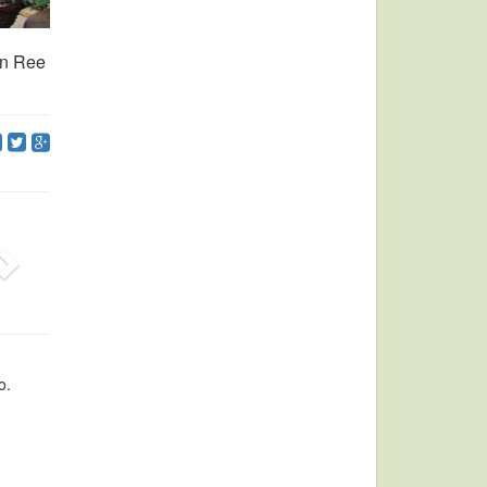
en Ree
o.