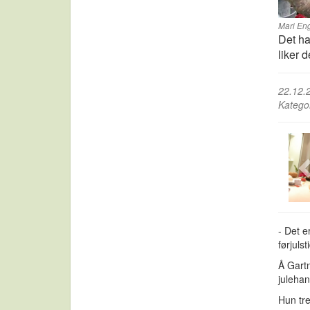
Mari En
Det ha
liker d
22.12.
Katego
- Det e
førjuls
Å Gartn
julehan
Hun tre