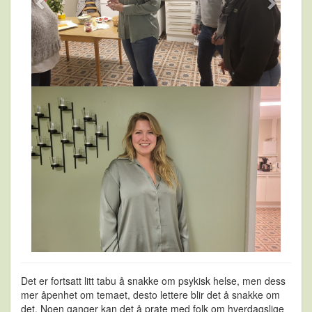
Det er fortsatt litt tabu å snakke om psykisk helse, men dess
mer åpenhet om temaet, desto lettere blir det å snakke om
det. Noen ganger kan det å prate med folk om hverdagslige