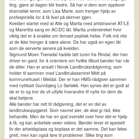
ting, gjøre at dagen blir bedre. Så har vi dem som opplever
dramatisk terror, som Lisa Marie, som trenger hjelp av
profesjonelle for å få livet på skinner igjen.
Kvelden startet med at Atle og Marita med artistnavnet AT/LE
og Mareritta sang en AC/DC låt. Marita understreket hvor
viktig det er å snakke om temaet psykisk helse. Folk må vite
at de ikke trenger å være alene. De har også en egen låt
som de serverte senere på kvelden.
Sigmund Moen Trønsdal hadde tatt turen fra Rindal, der han
driver en gard, for å orientere om hvilke tilbud bønder har når
de sliter. Han er ansatt i Norsk Landbruksrådgivning, som
holder til sammen med Landbrukssentret Midt på
kommunehuset i Meldal. Der er han HMS-rådgiver sammen
med nytilsatt Gunnbjørg Lo Sørløkk. Han synes det er godt at
de er to og tror de vil utfylle hverandre til nytte for dem de
skal betjene.
Alle bønder har rett til rådgivning, det er en del av
landbruksoppgjøret. Som navnet sier, de skal gi råd, ikke
behandle. Men de har en god oversikt over hvor det er hjelp
å få, og kan anbefale veien videre. Bønder lever et spesielt
liv der arbeidsplass og boplass er det samme. Det kan føles
greit, men kan også føre til problemer. Slike ting som