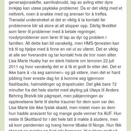
generasjonsskifte, samlivsbrudd, tap av avling etter dyre
innkjøp kan utøse psykiske problemer. Da er det viktig med et
nettverk, noen å snakke med og arenaer for å treffes.
Trønsdal understreket at det er viktig å ta kontakt før
problemene blir så store at alt stopper opp. Dårlig likviditet
som fører til problemer med å betale regninger,
rovdyrproblemer som fører til tap av dyr og problem i
familien. Alt dette kan bli vanskelig, men HMS-tjenesten kan
trå til og hjelpe med å finne en vei ut av uføret. Det er viktig
at alle ser hverandre og tar kontakt hvis de tror noen sliter.
Lisa Marie Husby har en sterk historie om terroren 22.juli
2011 og hvor vanskelig det er å få et godt liv etter det. Det er
ikke bare å «ta seg sammen» og gå videre, men det er hard
jobbing hver eneste dag for å komme seg igjennom
flashbacks, hatmeldinger og drapstrusler. Det gikk bare 72
minutter fra det hele startet med skyting på Utøya til Anders
Behring Breivik ble pågrepet, men påkjenningen av
opplevelsene førte til sterke traumer for dem som var der.
Lisa Marie ble ikke fysisk skadd, men mistet noen av dem
hun hadde ansvaret for og mange gode venner fra AUF. Hun
reiste til Skottland for i det hele tatt å makte å studere, men
så kom pandemien og tvang henne tilbake til Norge. Hun fikk
skrevet en master og livet går framover. Hun trives godt på