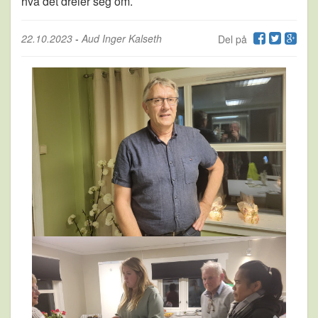
hva det dreier seg om.
22.10.2023
-
Aud Inger Kalseth
Del på