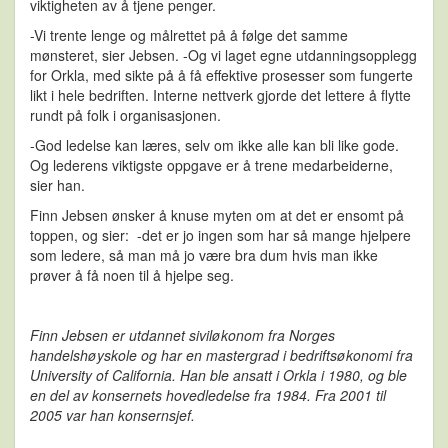
viktigheten av å tjene penger.
-Vi trente lenge og målrettet på å følge det samme
mønsteret, sier Jebsen. -Og vi laget egne utdanningsopplegg
for Orkla, med sikte på å få effektive prosesser som fungerte
likt i hele bedriften. Interne nettverk gjorde det lettere å flytte
rundt på folk i organisasjonen.
-God ledelse kan læres, selv om ikke alle kan bli like gode.
Og lederens viktigste oppgave er å trene medarbeiderne,
sier han.
Finn Jebsen ønsker å knuse myten om at det er ensomt på
toppen, og sier: -det er jo ingen som har så mange hjelpere
som ledere, så man må jo være bra dum hvis man ikke
prøver å få noen til å hjelpe seg.
Finn Jebsen er utdannet siviløkonom fra Norges
handelshøyskole og har en mastergrad i bedriftsøkonomi fra
University of California. Han ble ansatt i Orkla i 1980, og ble
en del av konsernets hovedledelse fra 1984. Fra 2001 til
2005 var han konsernsjef.