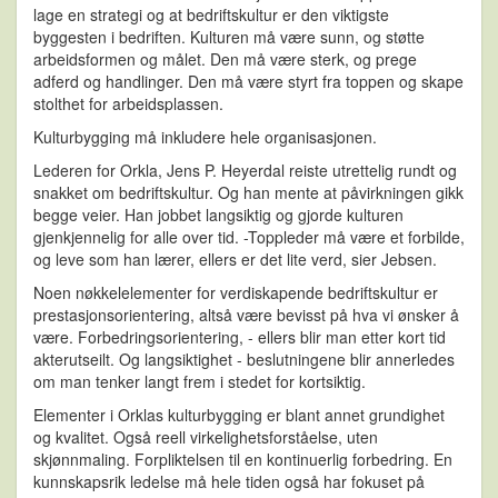
lage en strategi og at bedriftskultur er den viktigste
byggesten i bedriften. Kulturen må være sunn, og støtte
arbeidsformen og målet. Den må være sterk, og prege
adferd og handlinger. Den må være styrt fra toppen og skape
stolthet for arbeidsplassen.
Kulturbygging må inkludere hele organisasjonen.
Lederen for Orkla, Jens P. Heyerdal reiste utrettelig rundt og
snakket om bedriftskultur. Og han mente at påvirkningen gikk
begge veier.
Han jobbet langsiktig og gjorde kulturen
gjenkjennelig for alle over tid. -Toppleder må være et forbilde,
og leve som han lærer, ellers er det lite verd, sier Jebsen.
Noen nøkkelelementer for verdiskapende bedriftskultur er
prestasjonsorientering, altså være bevisst på hva vi ønsker å
være. Forbedringsorientering, - ellers blir man etter kort tid
akterutseilt. Og langsiktighet - beslutningene blir annerledes
om man tenker langt frem i stedet for kortsiktig.
Elementer i Orklas kulturbygging er blant annet grundighet
og kvalitet. Også reell virkelighetsforståelse, uten
skjønnmaling. Forpliktelsen til en kontinuerlig forbedring. En
kunnskapsrik ledelse må hele tiden også har fokuset på