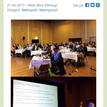
21.04.2017
-
Hilde Stina Elshaug
Del på
Kategori:
Næringsliv
,
Næringsnytt