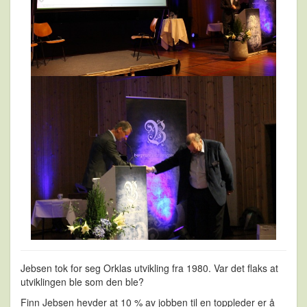
Jebsen tok for seg Orklas utvikling fra 1980. Var det flaks at
utviklingen ble som den ble?
Finn Jebsen hevder at 10 % av jobben til en toppleder er å